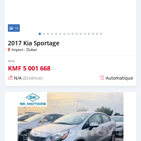
16
2017 Kia Sportage
Import - Dubai
PRIX
KMF
5 001 668
N/A
(Essence)
Automatique
Publié il y a presque 6 ans