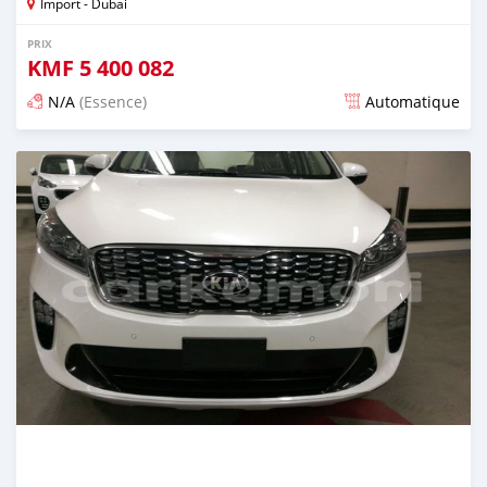
Import - Dubai
PRIX
KMF
5 400 082
N/A
(Essence)
Automatique
Publié il y a presque 6 ans