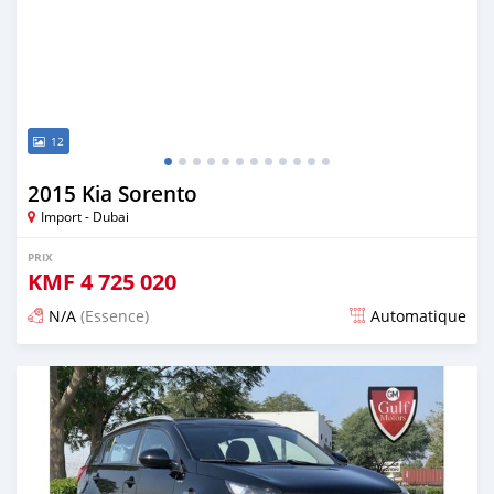
12
2015 Kia Sorento
Import - Dubai
PRIX
KMF
4 725 020
N/A
(Essence)
Automatique
Publié il y a presque 6 ans