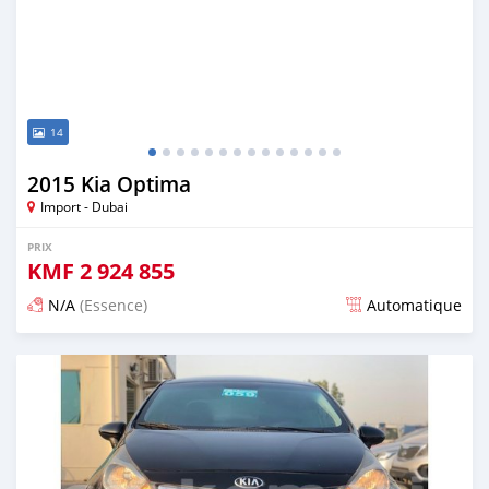
14
2015 Kia Optima
Import - Dubai
PRIX
KMF
2 924 855
N/A
(Essence)
Automatique
Publié il y a presque 6 ans