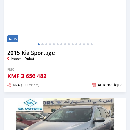
15
2015 Kia Sportage
Import - Dubai
PRIX
KMF
3 656 482
N/A
(Essence)
Automatique
Publié il y a presque 6 ans