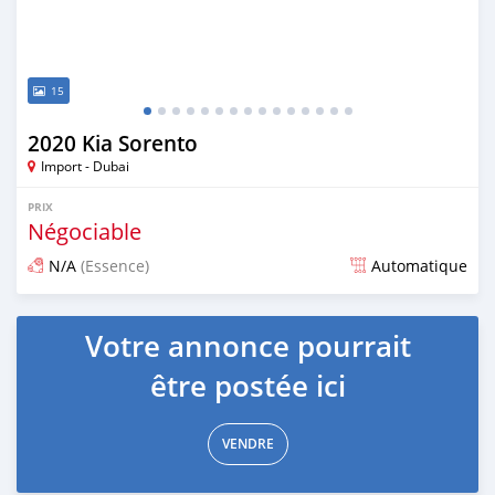
15
2020 Kia Sorento
Import - Dubai
PRIX
Négociable
N/A
(Essence)
Automatique
Publié il y a presque 6 ans
Votre annonce pourrait
être postée ici
VENDRE