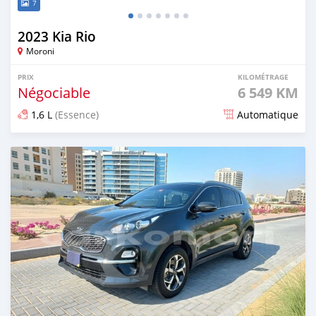
7
2023 Kia Rio
Moroni
PRIX
KILOMÉTRAGE
Négociable
6 549 KM
1,6 L
(Essence)
Automatique
Publié il y a plus d'un an