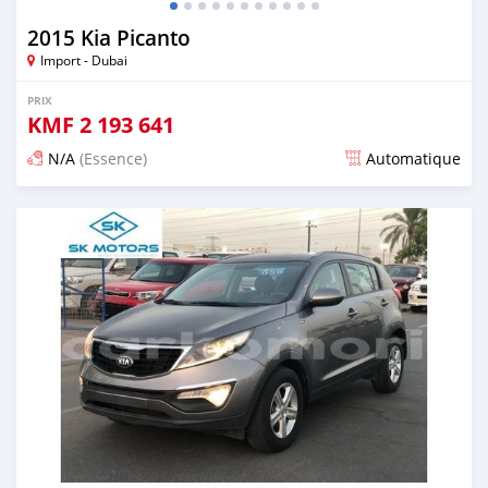
2015 Kia Picanto
Import - Dubai
PRIX
KMF
2 193 641
N/A
(Essence)
Automatique
Publié il y a presque 6 ans