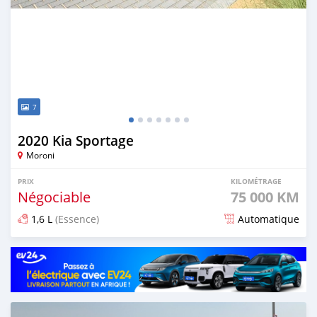
7
2020 Kia Sportage
Moroni
PRIX
KILOMÉTRAGE
Négociable
75 000 KM
1,6 L
(Essence)
Automatique
Publié il y a plus d'un an