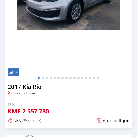
16
2017 Kia Rio
Import - Dubai
PRIX
KMF
2 557 780
N/A
(Essence)
Automatique
Publié il y a presque 6 ans