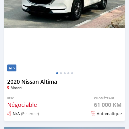
5
2020 Nissan Altima
Moroni
PRIX
KILOMÉTRAGE
Négociable
61 000 KM
N/A
(Essence)
Automatique
Publié il y a 9 jours