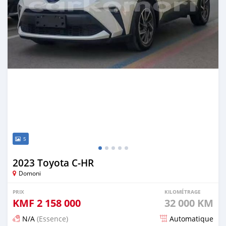
5
2023 Toyota C-HR
Domoni
PRIX
KILOMÉTRAGE
KMF
2 158 000
32 000 KM
N/A
(Essence)
Automatique