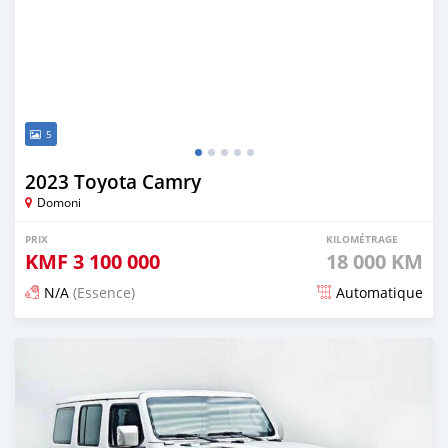
5
2023 Toyota Camry
Domoni
PRIX
KILOMÉTRAGE
KMF
3 100 000
18 000 KM
N/A
(Essence)
Automatique
Publié il y a environ un mois