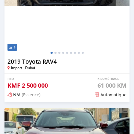
9
2019 Toyota RAV4
Import - Dubai
PRIX
KILOMÉTRAGE
KMF
2 500 000
61 000 KM
N/A
(Essence)
Automatique
Publié il y a 2 jours