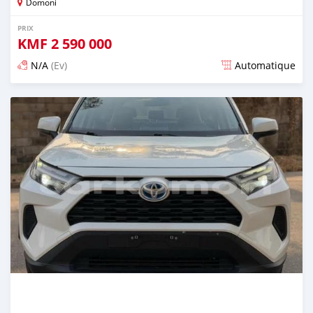
Domoni
PRIX
KMF
2 590 000
N/A
(Ev)
Automatique
Publié il y a 12 jours