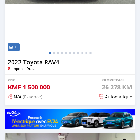
11
2022 Toyota RAV4
Import - Dubai
PRIX
KILOMÉTRAGE
KMF
1 500 000
26 278 KM
N/A
(Essence)
Automatique
Publié il y a 8 jours