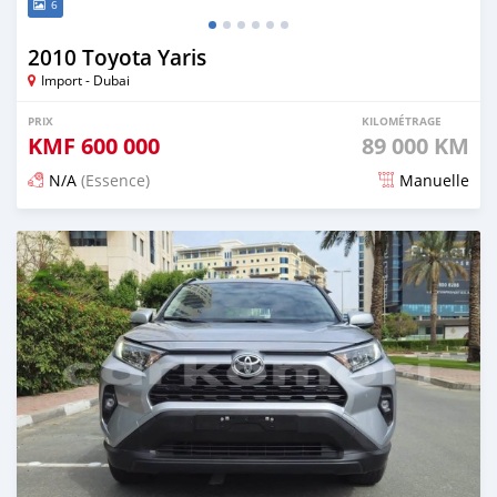
6
2010 Toyota Yaris
Import - Dubai
PRIX
KILOMÉTRAGE
KMF
600 000
89 000 KM
N/A
(Essence)
Manuelle
Publié il y a 8 jours