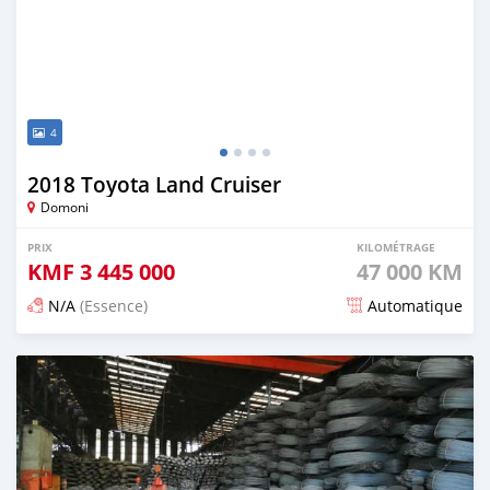
4
2018 Toyota Land Cruiser
Domoni
PRIX
KILOMÉTRAGE
KMF
3 445 000
47 000 KM
N/A
(Essence)
Automatique
Publié il y a 21 jours