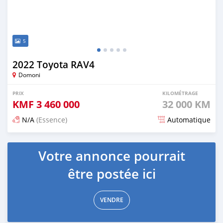
5
2022 Toyota RAV4
Domoni
PRIX
KILOMÉTRAGE
KMF
3 460 000
32 000 KM
N/A
(Essence)
Automatique
Publié il y a 14 jours
Votre annonce pourrait
être postée ici
VENDRE