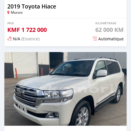
2019 Toyota Hiace
Moroni
PRIX
KILOMÉTRAGE
KMF
1 722 000
62 000 KM
N/A
(Essence)
Automatique
Publié il y a 19 jours