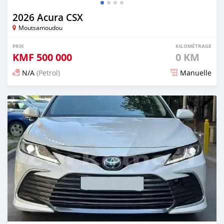
2026 Acura CSX
Moutsamoudou
PRIX
KILOMÉTRAGE
KMF
500 000
0 KM
N/A
(Petrol)
Manuelle
Publié il y a 25 jours