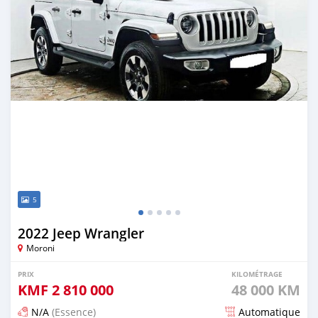
5
2022 Jeep Wrangler
Moroni
PRIX
KILOMÉTRAGE
KMF
2 810 000
48 000 KM
N/A
(Essence)
Automatique