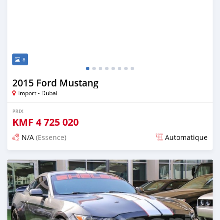
8
2015 Ford Mustang
Import - Dubai
PRIX
KMF
4 725 020
N/A
(Essence)
Automatique
Publié il y a presque 6 ans