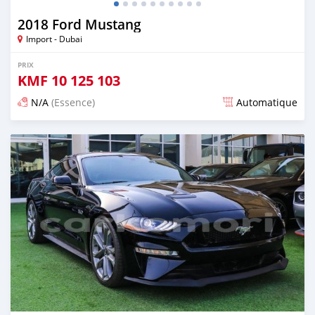
2018 Ford Mustang
Import - Dubai
PRIX
KMF
10 125 103
N/A
(Essence)
Automatique
Publié il y a presque 6 ans