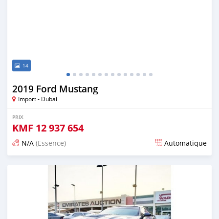
14
2019 Ford Mustang
Import - Dubai
PRIX
KMF
12 937 654
N/A
(Essence)
Automatique
Publié il y a presque 6 ans