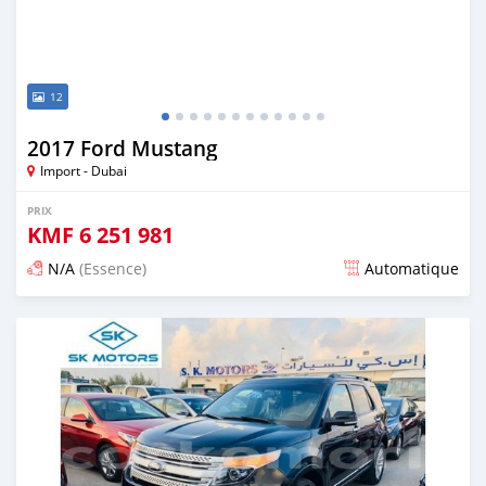
12
2017 Ford Mustang
Import - Dubai
PRIX
KMF
6 251 981
N/A
(Essence)
Automatique
Publié il y a presque 6 ans