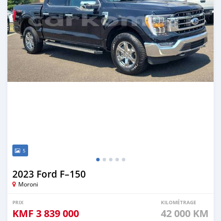
5
2023 Ford F–150
Moroni
PRIX
KILOMÉTRAGE
KMF
3 839 000
42 000 KM