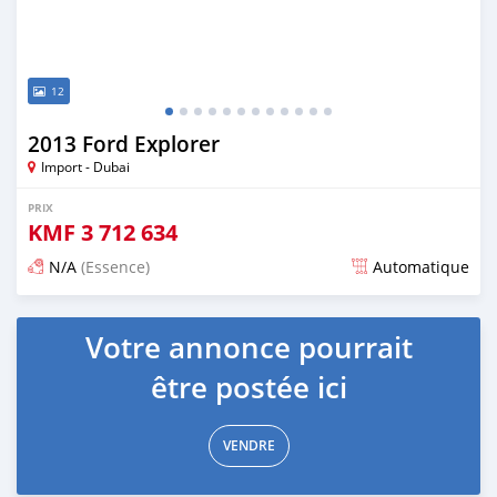
12
2013 Ford Explorer
Import - Dubai
PRIX
KMF
3 712 634
N/A
(Essence)
Automatique
Publié il y a presque 6 ans
Votre annonce pourrait
être postée ici
VENDRE