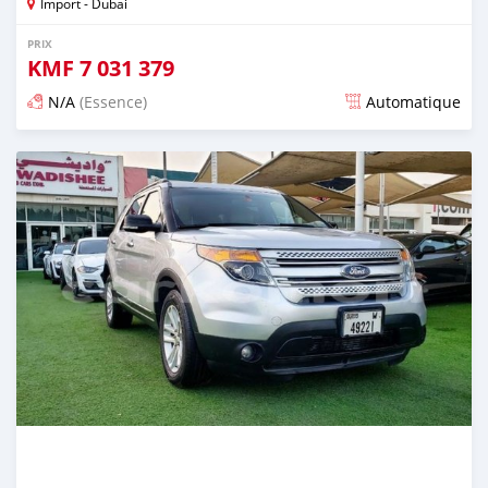
Import - Dubai
PRIX
KMF
7 031 379
N/A
(Essence)
Automatique
Publié il y a presque 6 ans