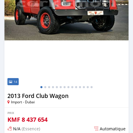
14
2013 Ford Club Wagon
Import - Dubai
PRIX
KMF
8 437 654
N/A
(Essence)
Automatique