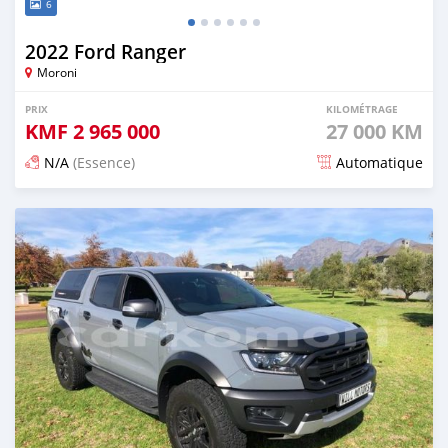
6
2022 Ford Ranger
Moroni
PRIX
KILOMÉTRAGE
KMF
2 965 000
27 000 KM
N/A
(Essence)
Automatique
Publié il y a 5 mois