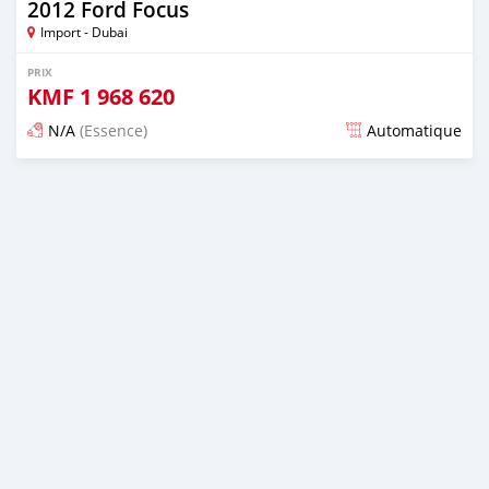
2012 Ford Focus
Import - Dubai
PRIX
KMF
1 968 620
N/A
(Essence)
Automatique
Publié il y a presque 6 ans