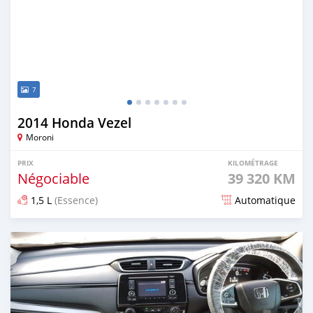
7
2014 Honda Vezel
Moroni
PRIX
KILOMÉTRAGE
Négociable
39 320 KM
1,5 L
(Essence)
Automatique
Publié il y a plus d'un an