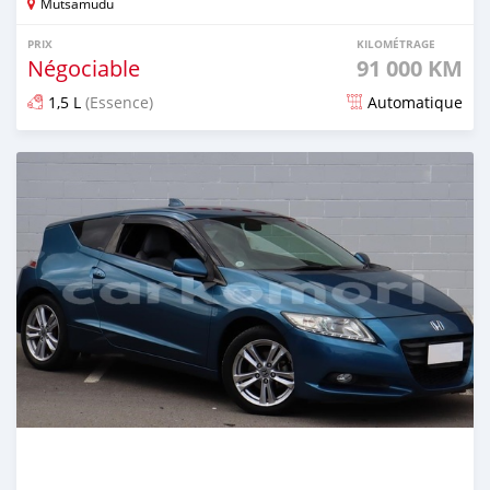
Mutsamudu
PRIX
KILOMÉTRAGE
Négociable
91 000 KM
1,5 L
(Essence)
Automatique
Publié il y a plus d'un an