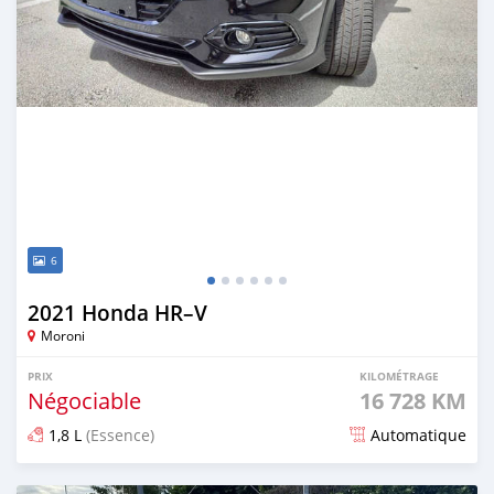
6
2021 Honda HR–V
Moroni
PRIX
KILOMÉTRAGE
Négociable
16 728 KM
1,8 L
(Essence)
Automatique
Publié il y a plus d'un an