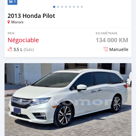
8
2013 Honda Pilot
Moroni
PRIX
KILOMÉTRAGE
Négociable
134 000 KM
3,5 L
(Gas)
Manuelle
Publié il y a 8 mois