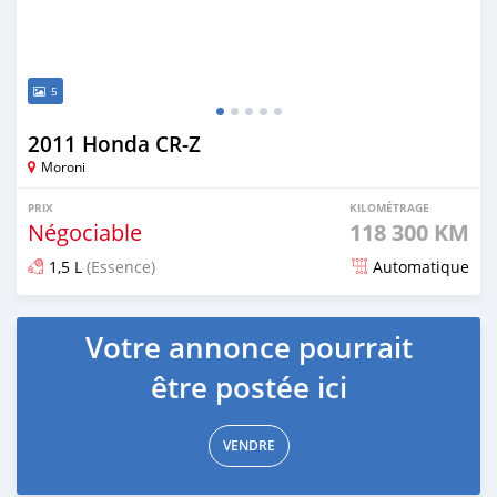
5
2011 Honda CR-Z
Moroni
PRIX
KILOMÉTRAGE
Négociable
118 300 KM
1,5 L
(Essence)
Automatique
Publié il y a plus d'un an
Votre annonce pourrait
être postée ici
VENDRE