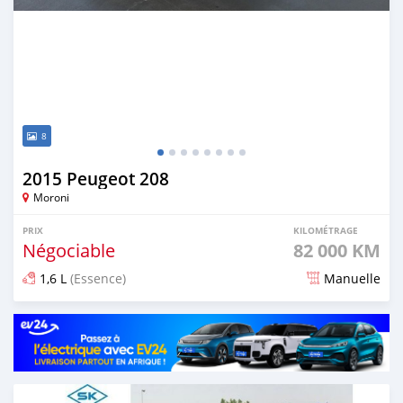
8
2015 Peugeot 208
Moroni
PRIX
KILOMÉTRAGE
Négociable
82 000 KM
1,6 L
(Essence)
Manuelle
Publié il y a 8 mois