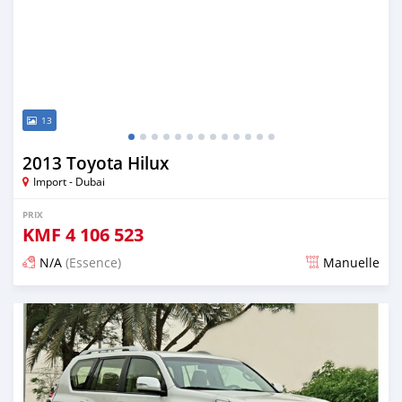
13
2013 Toyota Hilux
Import - Dubai
PRIX
KMF
4 106 523
N/A
(Essence)
Manuelle
Publié il y a presque 6 ans