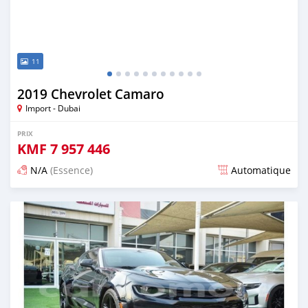
11
2019 Chevrolet Camaro
Import - Dubai
PRIX
KMF
7 957 446
N/A
(Essence)
Automatique
Publié il y a presque 6 ans