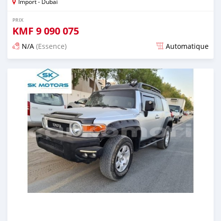
Import - Dubai
PRIX
KMF
9 090 075
N/A
(Essence)
Automatique
Publié il y a presque 6 ans