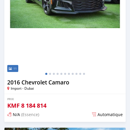
11
2016 Chevrolet Camaro
Import - Dubai
PRIX
KMF
8 184 814
N/A
(Essence)
Automatique
Publié il y a presque 6 ans