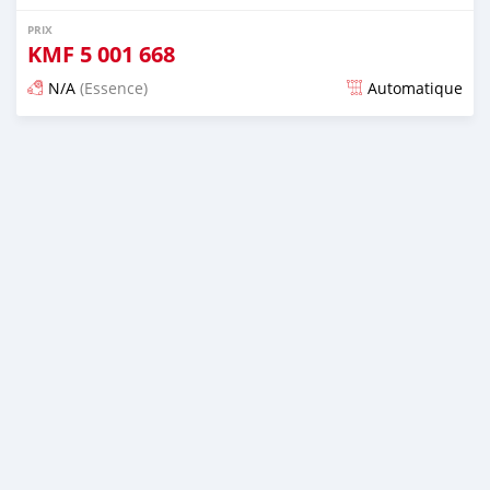
PRIX
KMF
5 001 668
N/A
(Essence)
Automatique
Publié il y a presque 6 ans