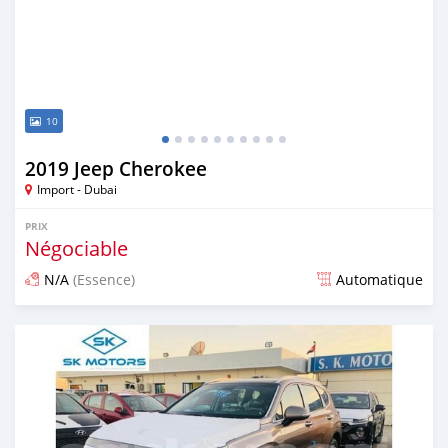
10
2019 Jeep Cherokee
Import - Dubai
PRIX
Négociable
N/A
(Essence)
Automatique
Publié il y a presque 6 ans