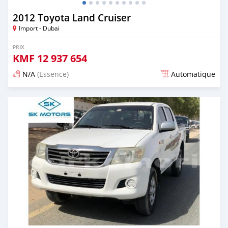
2012 Toyota Land Cruiser
Import - Dubai
PRIX
KMF
12 937 654
N/A
(Essence)
Automatique
Publié il y a presque 6 ans