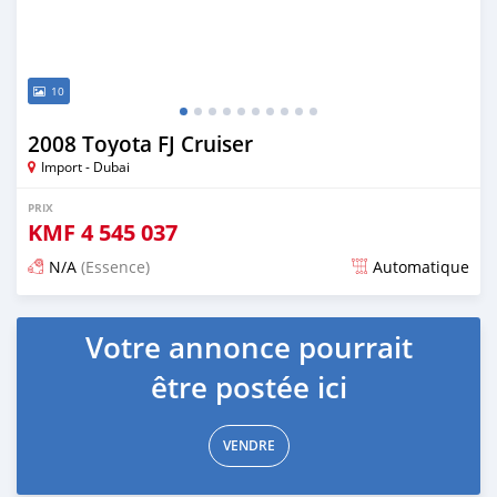
10
2008 Toyota FJ Cruiser
Import - Dubai
PRIX
KMF
4 545 037
N/A
(Essence)
Automatique
Publié il y a presque 6 ans
Votre annonce pourrait
être postée ici
VENDRE