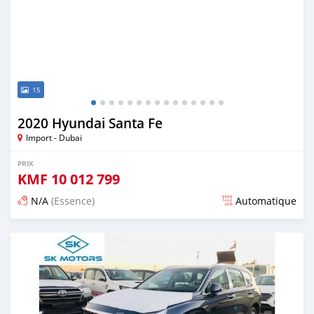
15
2020 Hyundai Santa Fe
Import - Dubai
PRIX
KMF
10 012 799
N/A
(Essence)
Automatique
Publié il y a presque 6 ans