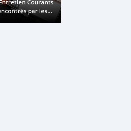
Entretien Courants
ncontrés par les
opriétaires de
itures Hybrides
ux Comores