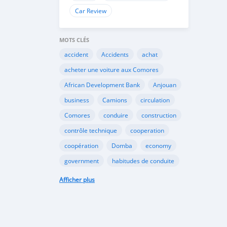
Car Review
MOTS CLÉS
accident
Accidents
achat
acheter une voiture aux Comores
African Development Bank
Anjouan
business
Camions
circulation
Comores
conduire
construction
contrôle technique
cooperation
coopération
Domba
economy
government
habitudes de conduite
Importation
Importer aux Comores
Afficher plus
industrie
industry
infrastructures
internet
Législation
Lois aux Comores