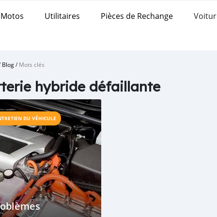
Motos
Utilitaires
Pièces de Rechange
Voitur
/
Blog
/
Mots clés
terie hybride défaillante
NTRETIEN DU VÉHICULE
roblèmes