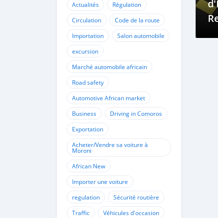
d'
Actualités
Régulation
Re
Circulation
Code de la route
Pr
Importation
Salon automobile
Vo
excursion
a
Marché automobile africain
Road safety
Automotive African market
Business
Driving in Comoros
Exportation
Acheter/Vendre sa voiture à
Moroni
African New
Importer une voiture
regulation
Sécurité routière
Traffic
Véhicules d'occasion