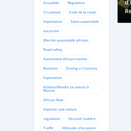
d'
Actualités
Régulation
Re
Circulation
Code de la route
Pr
Importation
Salon automobile
Vo
excursion
a
Marché automobile africain
Road safety
Automotive African market
Business
Driving in Comoros
Exportation
Acheter/Vendre sa voiture à
Moroni
African New
Importer une voiture
regulation
Sécurité routière
Traffic
Véhicules d'occasion