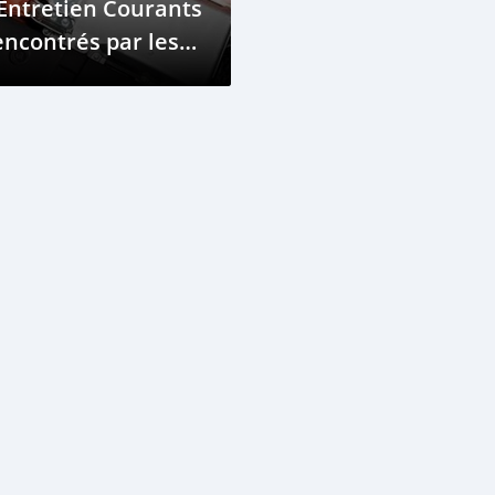
Entretien Courants
ncontrés par les
opriétaires de
itures Hybrides
ux Comores