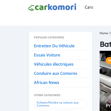
Cars
Home
/
POPULAR CATEGORIES
Bat
Entretien Du Véhicule
Essais Voiture
E
Véhicules électriques
Conduire aux Comores
African News
OTHER CATEGORIES
Acheter/Vendre sa voiture aux
P
Comores