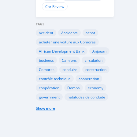
Car Review
TAGS
accident
Accidents
achat
acheter une voiture aux Comores
African Development Bank
Anjouan
business
Camions
circulation
Comores
conduire
construction
contrôle technique
cooperation
coopération
Domba
economy
government
habitudes de conduite
Importation
Importer aux Comores
Show more
industrie
industry
infrastructures
internet
Législation
Lois aux Comores