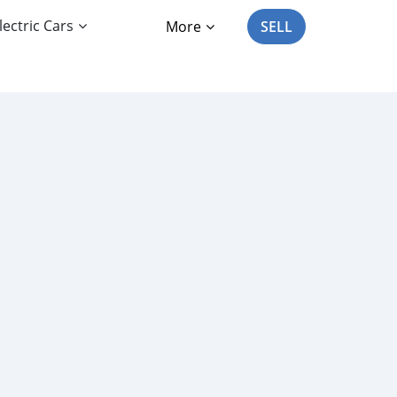
lectric Cars
More
SELL