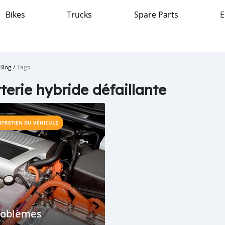
Bikes
Trucks
Spare Parts
E
Blog
/
Tags
terie hybride défaillante
NTRETIEN DU VÉHICULE
roblèmes