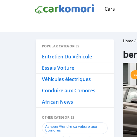
Cars
Home
/
POPULAR CATEGORIES
ber
Entretien Du Véhicule
Essais Voiture
E
Véhicules électriques
Conduire aux Comores
African News
OTHER CATEGORIES
Acheter/Vendre sa voiture aux
Comores