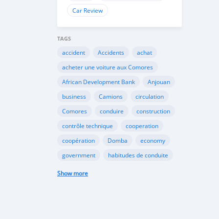
Car Review
TAGS
accident
Accidents
achat
acheter une voiture aux Comores
African Development Bank
Anjouan
business
Camions
circulation
Comores
conduire
construction
contrôle technique
cooperation
coopération
Domba
economy
government
habitudes de conduite
Importation
Importer aux Comores
Show more
industrie
industry
infrastructures
internet
Législation
Lois aux Comores