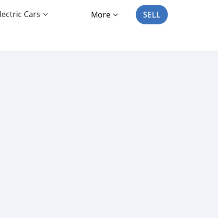
lectric Cars
More
SELL