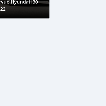
evue Hyundai i30
022