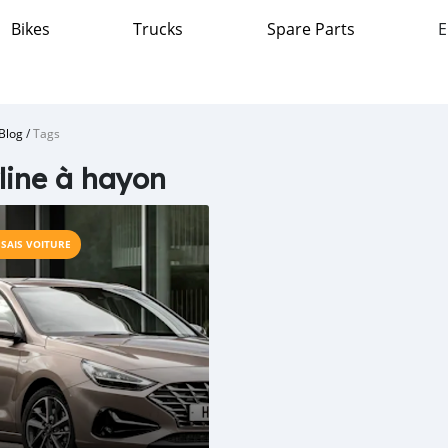
Bikes
Trucks
Spare Parts
E
Blog
/
Tags
line à hayon
SSAIS VOITURE