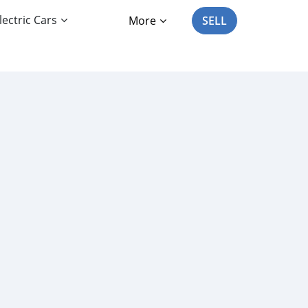
lectric Cars
More
SELL