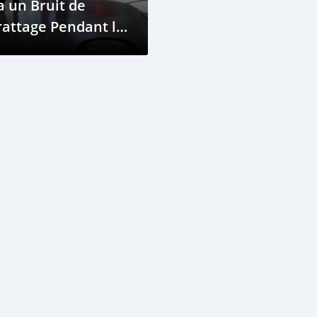
a un Bruit de
attage Pendant la
onduite?