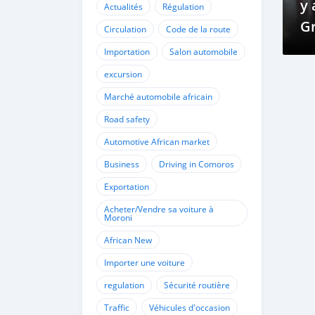
y 
Actualités
Régulation
Gr
Circulation
Code de la route
C
Importation
Salon automobile
excursion
Marché automobile africain
Road safety
Automotive African market
Business
Driving in Comoros
Exportation
Acheter/Vendre sa voiture à
Moroni
African New
Importer une voiture
regulation
Sécurité routière
Traffic
Véhicules d'occasion