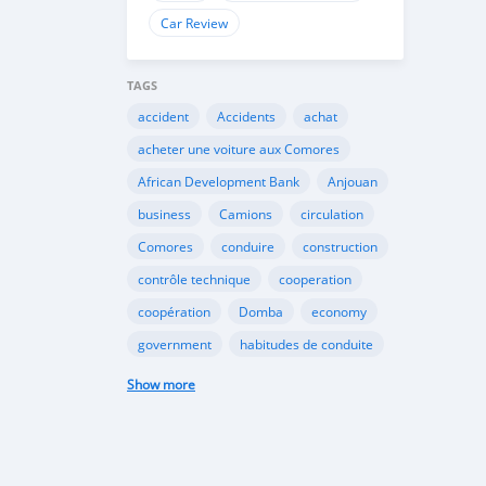
Car Review
TAGS
accident
Accidents
achat
acheter une voiture aux Comores
African Development Bank
Anjouan
business
Camions
circulation
Comores
conduire
construction
contrôle technique
cooperation
coopération
Domba
economy
government
habitudes de conduite
Importation
Importer aux Comores
Show more
industrie
industry
infrastructures
internet
Législation
Lois aux Comores