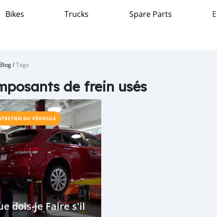
Bikes
Trucks
Spare Parts
E
Blog
/
Tags
posants de frein usés
NTRETIEN DU VÉHICULE
e dois-je Faire s'il