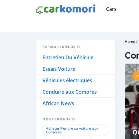
Cars
Home
/
POPULAR CATEGORIES
Com
Entretien Du Véhicule
Essais Voiture
E
Véhicules électriques
Conduire aux Comores
African News
OTHER CATEGORIES
Acheter/Vendre sa voiture aux
Qu
Comores