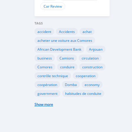
Car Review
TAGS
accident
Accidents
achat
acheter une voiture aux Comores
African Development Bank
Anjouan
business
Camions
circulation
Comores
conduire
construction
contrôle technique
cooperation
coopération
Domba
economy
government
habitudes de conduite
Importation
Importer aux Comores
Show more
industrie
industry
infrastructures
internet
Législation
Lois aux Comores