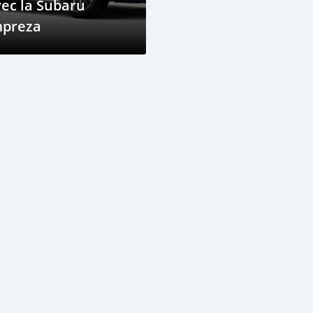
ec la Subaru
mpreza