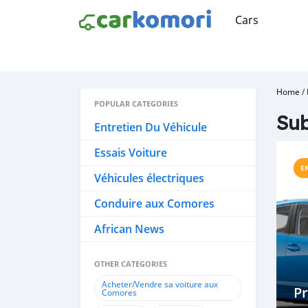
Cars
Home
/
POPULAR CATEGORIES
Su
Entretien Du Véhicule
Essais Voiture
E
Véhicules électriques
Conduire aux Comores
African News
OTHER CATEGORIES
Acheter/Vendre sa voiture aux
P
Comores