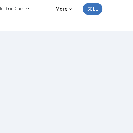
lectric Cars
More
SELL