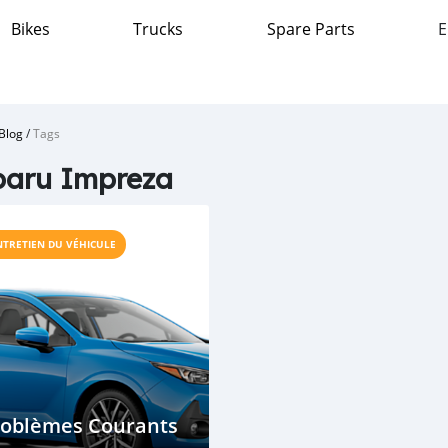
Bikes
Trucks
Spare Parts
E
Blog
/
Tags
baru Impreza
NTRETIEN DU VÉHICULE
roblèmes Courants