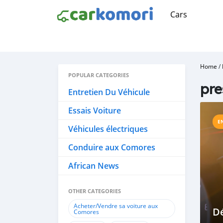
Cars
Home
/
POPULAR CATEGORIES
pre
Entretien Du Véhicule
Essais Voiture
E
Véhicules électriques
Conduire aux Comores
African News
OTHER CATEGORIES
Acheter/Vendre sa voiture aux
D
Comores