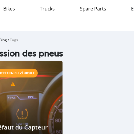
Bikes
Trucks
Spare Parts
E
Blog
/
Tags
ssion des pneus
NTRETIEN DU VÉHICULE
éfaut du Capteur