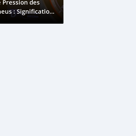
 Pression des
eus : Signification
t Comment Réparer