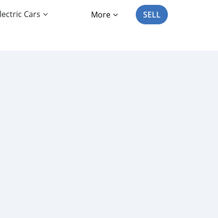
lectric Cars
More
SELL