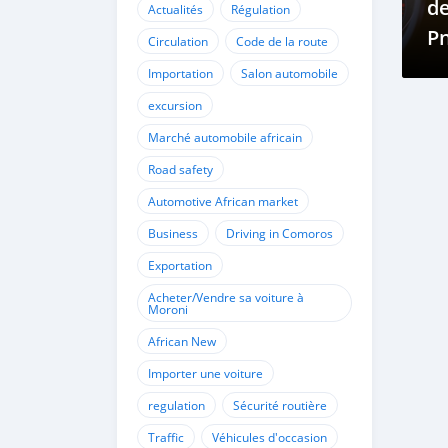
de
Actualités
Régulation
Pn
Circulation
Code de la route
e
Importation
Salon automobile
excursion
Marché automobile africain
Road safety
Automotive African market
Business
Driving in Comoros
Exportation
Acheter/Vendre sa voiture à
Moroni
African New
Importer une voiture
regulation
Sécurité routière
Traffic
Véhicules d'occasion