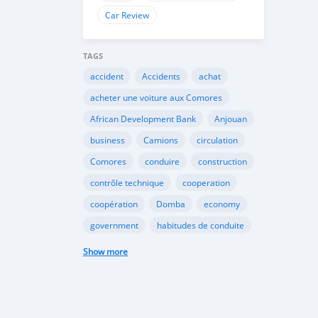
Car Review
TAGS
accident
Accidents
achat
acheter une voiture aux Comores
African Development Bank
Anjouan
business
Camions
circulation
Comores
conduire
construction
contrôle technique
cooperation
coopération
Domba
economy
government
habitudes de conduite
Importation
Importer aux Comores
Show more
industrie
industry
infrastructures
internet
Législation
Lois aux Comores