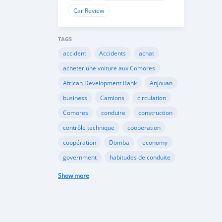
Car Review
TAGS
accident
Accidents
achat
acheter une voiture aux Comores
African Development Bank
Anjouan
business
Camions
circulation
Comores
conduire
construction
contrôle technique
cooperation
coopération
Domba
economy
government
habitudes de conduite
Importation
Importer aux Comores
Show more
industrie
industry
infrastructures
internet
Législation
Lois aux Comores