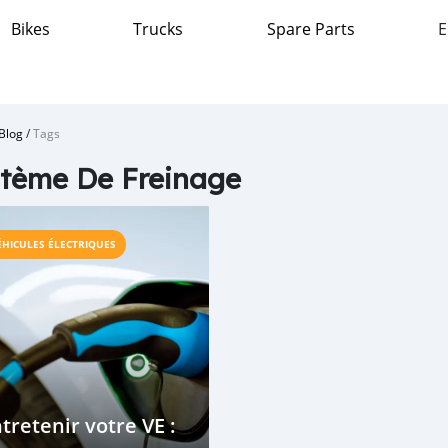
Bikes
Trucks
Spare Parts
E
Blog
/
Tags
tème De Freinage
ÉHICULES ÉLECTRIQUES
tretenir votre VE :