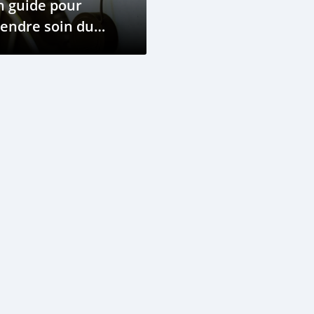
n guide pour
endre soin du
stème de freinage