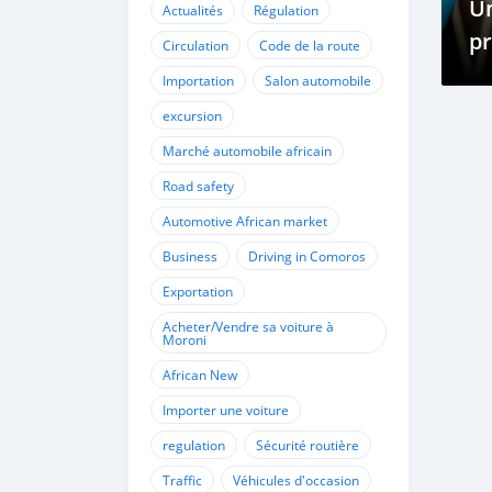
U
Actualités
Régulation
pr
Circulation
Code de la route
sy
Importation
Salon automobile
excursion
Marché automobile africain
Road safety
Automotive African market
Business
Driving in Comoros
Exportation
Acheter/Vendre sa voiture à
Moroni
African New
Importer une voiture
regulation
Sécurité routière
Traffic
Véhicules d'occasion