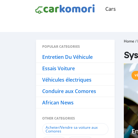
Cars
Home
/
POPULAR CATEGORIES
Sys
Entretien Du Véhicule
Essais Voiture
V
Véhicules électriques
Conduire aux Comores
African News
OTHER CATEGORIES
Acheter/Vendre sa voiture aux
En
Comores