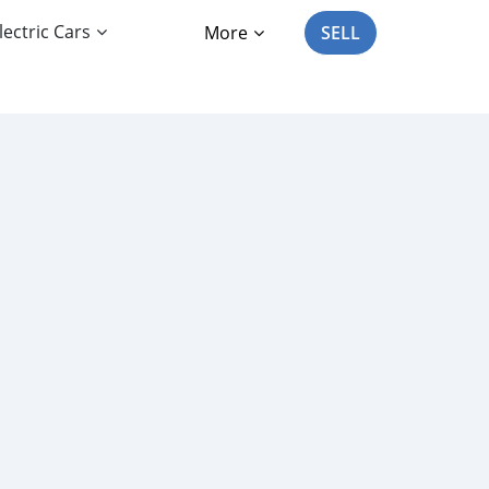
lectric Cars
More
SELL