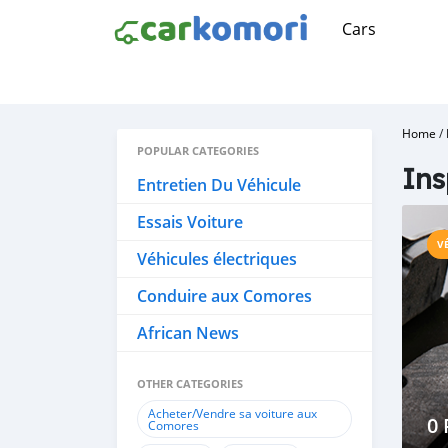
Cars
Home
/
POPULAR CATEGORIES
Ins
Entretien Du Véhicule
Essais Voiture
V
Véhicules électriques
Conduire aux Comores
African News
OTHER CATEGORIES
Acheter/Vendre sa voiture aux
0
Comores