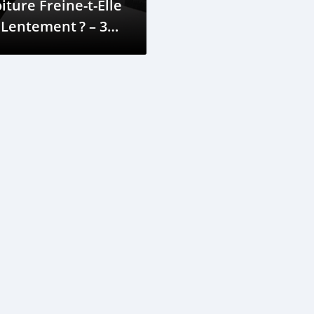
iture Freine-t-Elle
 Lentement ? – 3
uses Principales