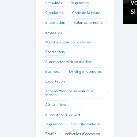
Vo
Actualités
Régulation
Si
Circulation
Code de la route
Ca
Importation
Salon automobile
excursion
Marché automobile africain
Road safety
Automotive African market
Business
Driving in Comoros
Exportation
Acheter/Vendre sa voiture à
Moroni
African New
Importer une voiture
regulation
Sécurité routière
Traffic
Véhicules d'occasion