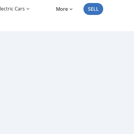
lectric Cars
More
SELL