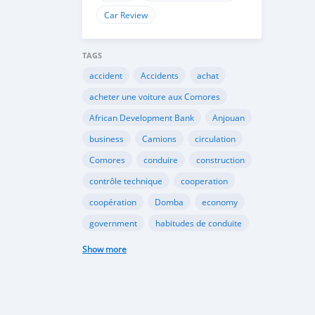
Car Review
TAGS
accident
Accidents
achat
acheter une voiture aux Comores
African Development Bank
Anjouan
business
Camions
circulation
Comores
conduire
construction
contrôle technique
cooperation
coopération
Domba
economy
government
habitudes de conduite
Importation
Importer aux Comores
Show more
industrie
industry
infrastructures
internet
Législation
Lois aux Comores