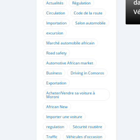
da
Actualités
Régulation
Vé
Circulation
Code de la route
et
Importation
Salon automobile
excursion
Marché automobile africain
Road safety
Automotive African market
Business
Driving in Comoros
Exportation
Acheter/Vendre sa voiture à
Moroni
African New
Importer une voiture
regulation
Sécurité routière
Traffic
Véhicules d'occasion