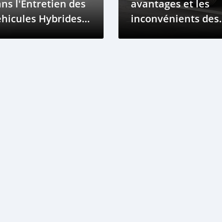
ns l'Entretien des
avantages et les
hicules Hybrides
inconvénients des
 Électriques
voitures hybrides
rechargeables par
rapport aux voitur
électriques ?