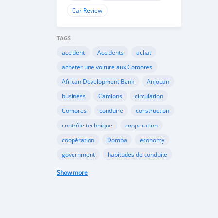
Car Review
TAGS
accident
Accidents
achat
acheter une voiture aux Comores
African Development Bank
Anjouan
business
Camions
circulation
Comores
conduire
construction
contrôle technique
cooperation
coopération
Domba
economy
government
habitudes de conduite
Importation
Importer aux Comores
Show more
industrie
industry
infrastructures
internet
Législation
Lois aux Comores