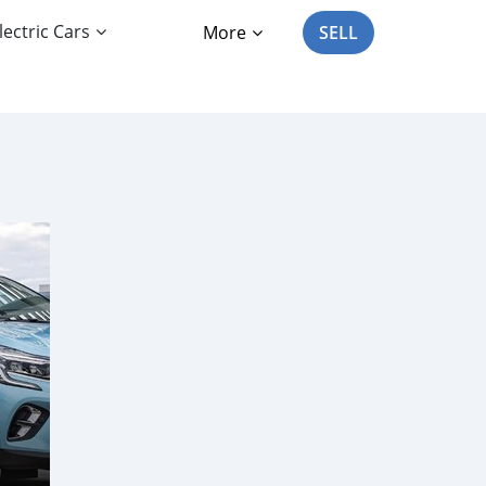
lectric Cars
More
SELL