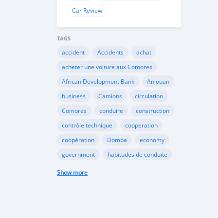
Car Review
TAGS
accident
Accidents
achat
acheter une voiture aux Comores
African Development Bank
Anjouan
business
Camions
circulation
Comores
conduire
construction
contrôle technique
cooperation
coopération
Domba
economy
government
habitudes de conduite
Importation
Importer aux Comores
Show more
industrie
industry
infrastructures
internet
Législation
Lois aux Comores