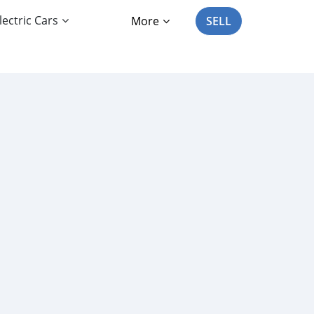
lectric Cars
More
SELL