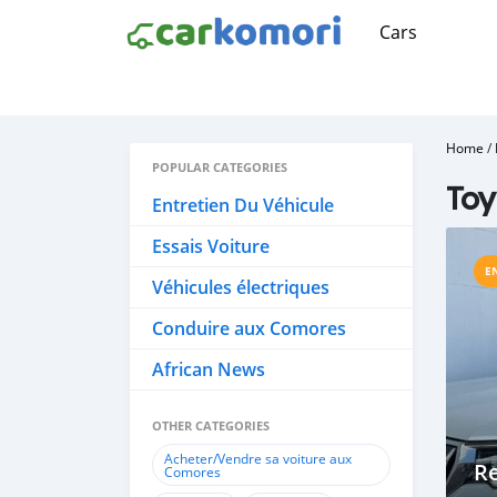
Cars
Home
/
POPULAR CATEGORIES
Toy
Entretien Du Véhicule
Essais Voiture
E
Véhicules électriques
Conduire aux Comores
African News
OTHER CATEGORIES
Acheter/Vendre sa voiture aux
R
Comores