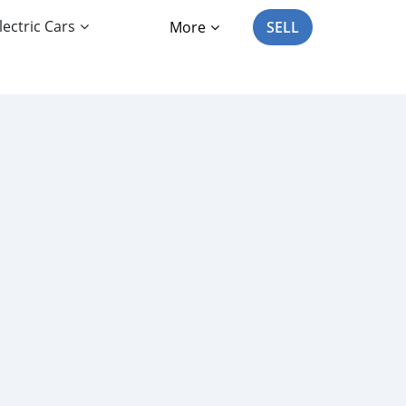
lectric Cars
More
SELL