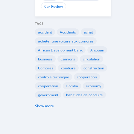
Car Review
TAGS
accident
Accidents
achat
acheter une voiture aux Comores
African Development Bank
Anjouan
business
Camions
circulation
Comores
conduire
construction
contrôle technique
cooperation
coopération
Domba
economy
government
habitudes de conduite
Importation
Importer aux Comores
Show more
industrie
industry
infrastructures
internet
Législation
Lois aux Comores