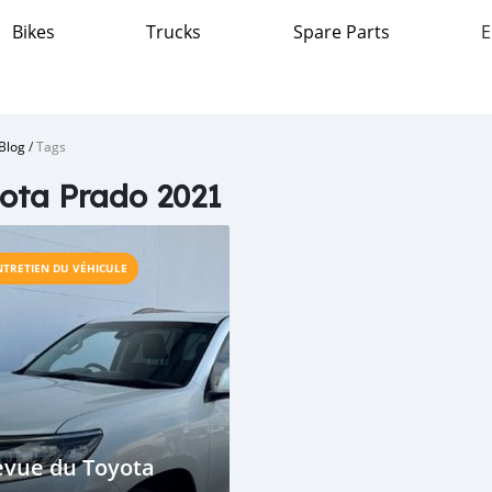
Bikes
Trucks
Spare Parts
E
Blog
/
Tags
ota Prado 2021
NTRETIEN DU VÉHICULE
evue du Toyota