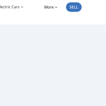
lectric Cars
More
SELL