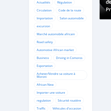
de
Actualités
Régulation
Pr
Circulation
Code de la route
Zo
Importation
Salon automobile
Di
excursion
So
Marché automobile africain
V
Road safety
Automotive African market
Business
Driving in Comoros
Exportation
Acheter/Vendre sa voiture à
Moroni
African New
Importer une voiture
regulation
Sécurité routière
Traffic
Véhicules d'occasion