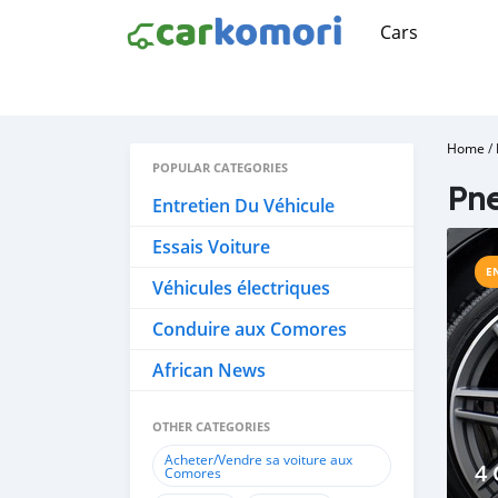
Cars
Home
/
POPULAR CATEGORIES
Pn
Entretien Du Véhicule
Essais Voiture
E
Véhicules électriques
Conduire aux Comores
African News
OTHER CATEGORIES
Acheter/Vendre sa voiture aux
4 
Comores