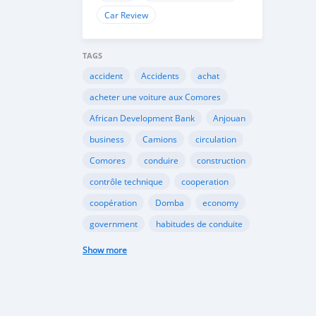
Car Review
TAGS
accident
Accidents
achat
acheter une voiture aux Comores
African Development Bank
Anjouan
business
Camions
circulation
Comores
conduire
construction
contrôle technique
cooperation
coopération
Domba
economy
government
habitudes de conduite
Importation
Importer aux Comores
Show more
industrie
industry
infrastructures
internet
Législation
Lois aux Comores