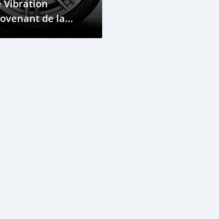
 Vibration
ovenant de la
ne de la Roue :
agnostic et
lutions Pour Votre
oiture aux Comores