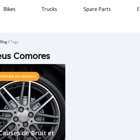
Bikes
Trucks
Spare Parts
E
Blog
/
Tags
eus Comores
NTRETIEN DU VÉHICULE
Causes de Bruit et