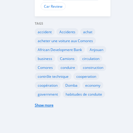
Car Review
TAGS
accident
Accidents
achat
acheter une voiture aux Comores
African Development Bank
Anjouan
business
Camions
circulation
Comores
conduire
construction
contrôle technique
cooperation
coopération
Domba
economy
government
habitudes de conduite
Importation
Importer aux Comores
Show more
industrie
industry
infrastructures
internet
Législation
Lois aux Comores