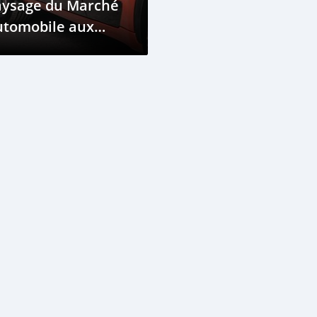
aysage du Marché
utomobile aux
omores en 2023