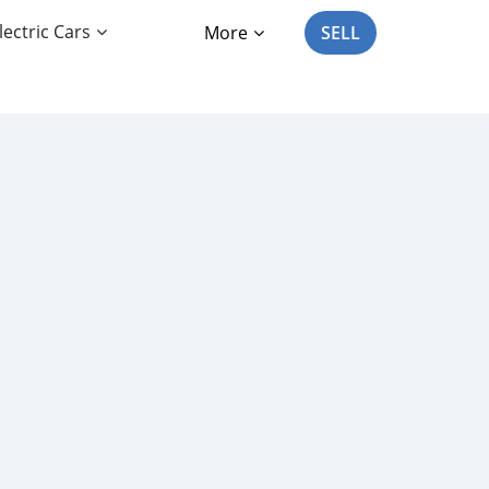
lectric Cars
More
SELL