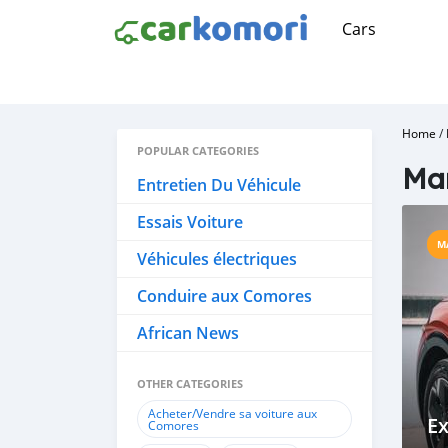
Cars
Home
/
POPULAR CATEGORIES
Ma
Entretien Du Véhicule
Essais Voiture
M
Véhicules électriques
Conduire aux Comores
African News
OTHER CATEGORIES
Acheter/Vendre sa voiture aux
Ex
Comores