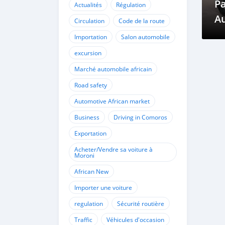
P
Actualités
Régulation
A
Circulation
Code de la route
C
Importation
Salon automobile
excursion
Marché automobile africain
Road safety
Automotive African market
Business
Driving in Comoros
Exportation
Acheter/Vendre sa voiture à
Moroni
African New
Importer une voiture
regulation
Sécurité routière
Traffic
Véhicules d'occasion