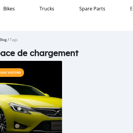
Bikes
Trucks
Spare Parts
E
Blog
/
Tags
pace de chargement
SSAIS VOITURE