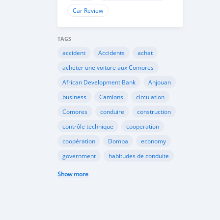
Car Review
TAGS
accident
Accidents
achat
acheter une voiture aux Comores
African Development Bank
Anjouan
business
Camions
circulation
Comores
conduire
construction
contrôle technique
cooperation
coopération
Domba
economy
government
habitudes de conduite
Importation
Importer aux Comores
Show more
industrie
industry
infrastructures
internet
Législation
Lois aux Comores