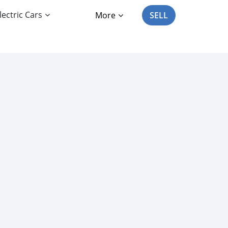
lectric Cars
More
SELL