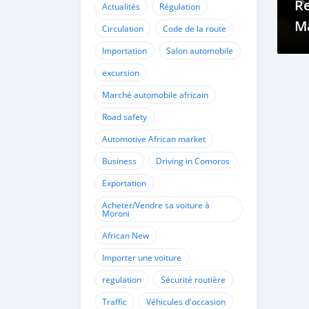
Re
Actualités
Régulation
M
Circulation
Code de la route
Importation
Salon automobile
excursion
Marché automobile africain
Road safety
Automotive African market
Business
Driving in Comoros
Exportation
Acheter/Vendre sa voiture à
Moroni
African New
Importer une voiture
regulation
Sécurité routière
Traffic
Véhicules d'occasion