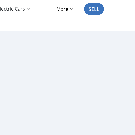
lectric Cars
More
SELL