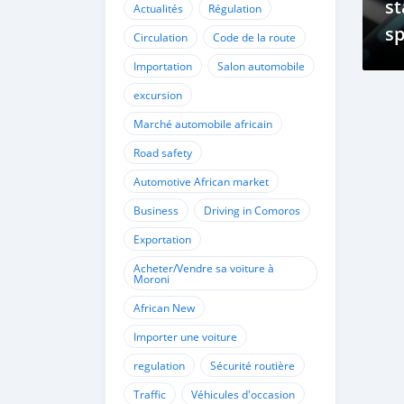
st
Actualités
Régulation
sp
Circulation
Code de la route
mo
Importation
Salon automobile
a
excursion
Marché automobile africain
Road safety
Automotive African market
Business
Driving in Comoros
Exportation
Acheter/Vendre sa voiture à
Moroni
African New
Importer une voiture
regulation
Sécurité routière
Traffic
Véhicules d'occasion