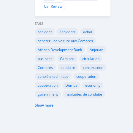
Car Review
TAGS
accident
Accidents
achat
acheter une voiture aux Comores
African Development Bank
Anjouan
business
Camions
circulation
Comores
conduire
construction
contrôle technique
cooperation
coopération
Domba
economy
government
habitudes de conduite
Importation
Importer aux Comores
Show more
industrie
industry
infrastructures
internet
Législation
Lois aux Comores