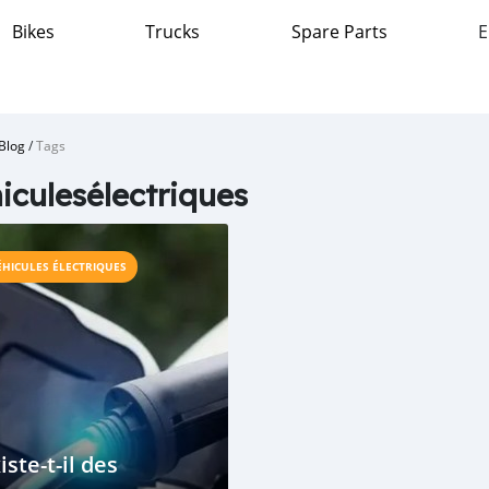
Bikes
Trucks
Spare Parts
E
Blog
/
Tags
iculesélectriques
ÉHICULES ÉLECTRIQUES
iste-t-il des