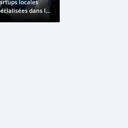
artups locales
écialisées dans la
bilité électrique
ux Comores ?