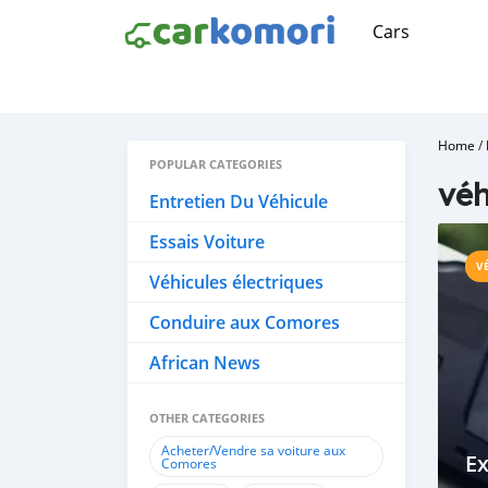
Cars
Home
/
POPULAR CATEGORIES
véh
Entretien Du Véhicule
Essais Voiture
V
Véhicules électriques
Conduire aux Comores
African News
OTHER CATEGORIES
Acheter/Vendre sa voiture aux
Ex
Comores