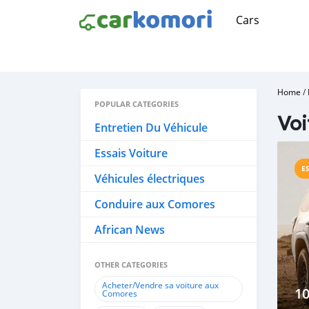
Cars
Home
/
POPULAR CATEGORIES
Voi
Entretien Du Véhicule
Essais Voiture
E
Véhicules électriques
Conduire aux Comores
African News
OTHER CATEGORIES
Acheter/Vendre sa voiture aux
10
Comores