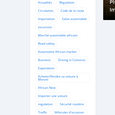
Pl
Actualités
Régulation
I
Circulation
Code de la route
Le
Importation
Salon automobile
excursion
Marché automobile africain
Road safety
Automotive African market
Business
Driving in Comoros
Exportation
Acheter/Vendre sa voiture à
Moroni
African New
Importer une voiture
regulation
Sécurité routière
Traffic
Véhicules d'occasion