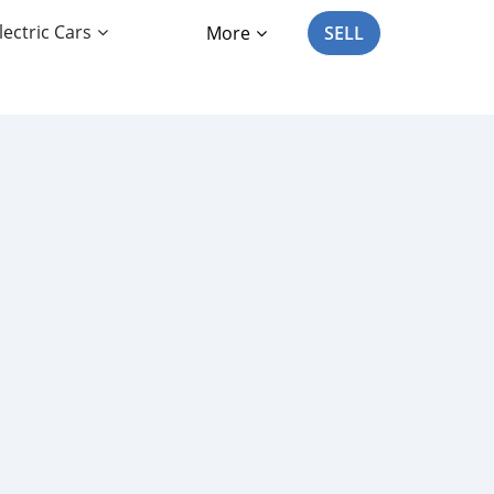
lectric Cars
More
SELL