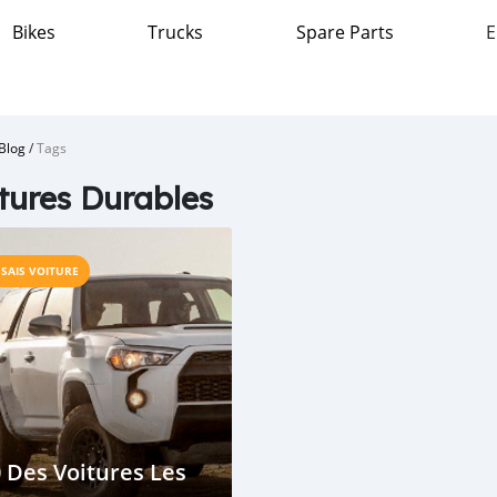
Bikes
Trucks
Spare Parts
E
Blog
/
Tags
tures Durables
SSAIS VOITURE
 Des Voitures Les