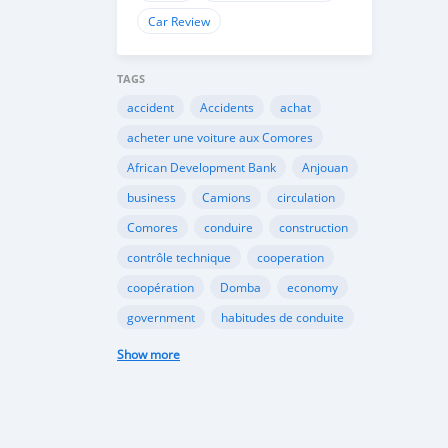
Car Review
TAGS
accident
Accidents
achat
acheter une voiture aux Comores
African Development Bank
Anjouan
business
Camions
circulation
Comores
conduire
construction
contrôle technique
cooperation
coopération
Domba
economy
government
habitudes de conduite
Importation
Importer aux Comores
Show more
industrie
industry
infrastructures
internet
Législation
Lois aux Comores