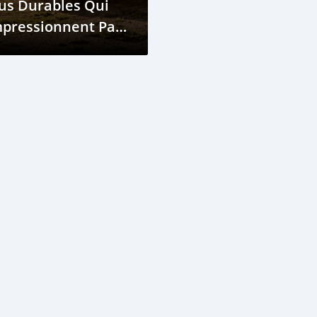
us Durables Qui
mpressionnent Par
ur Longévité