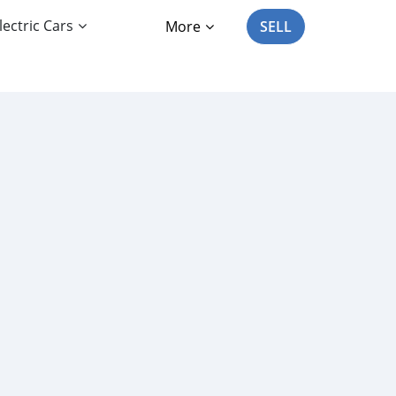
lectric Cars
More
SELL