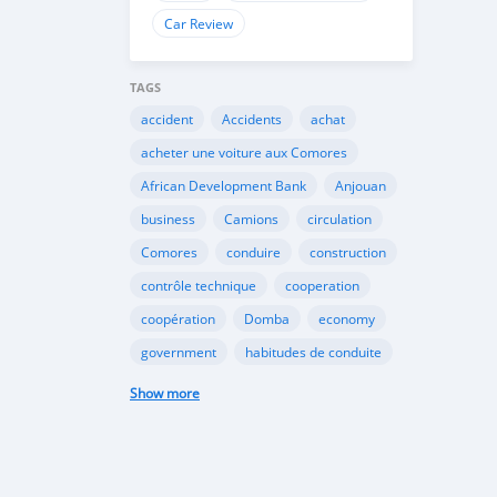
Car Review
TAGS
accident
Accidents
achat
acheter une voiture aux Comores
African Development Bank
Anjouan
business
Camions
circulation
Comores
conduire
construction
contrôle technique
cooperation
coopération
Domba
economy
government
habitudes de conduite
Importation
Importer aux Comores
Show more
industrie
industry
infrastructures
internet
Législation
Lois aux Comores