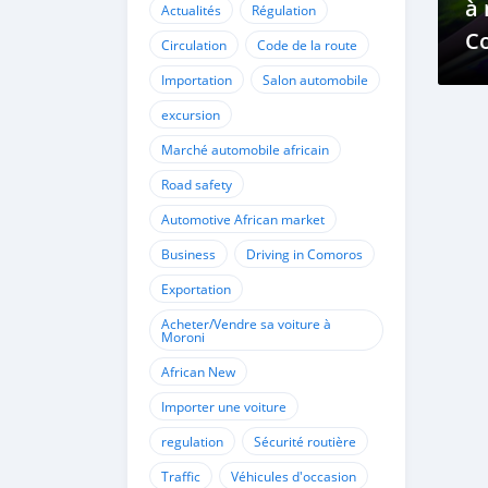
à 
Actualités
Régulation
Co
Circulation
Code de la route
ef
Importation
Salon automobile
excursion
Marché automobile africain
Road safety
Automotive African market
Business
Driving in Comoros
Exportation
Acheter/Vendre sa voiture à
Moroni
African New
Importer une voiture
regulation
Sécurité routière
Traffic
Véhicules d'occasion