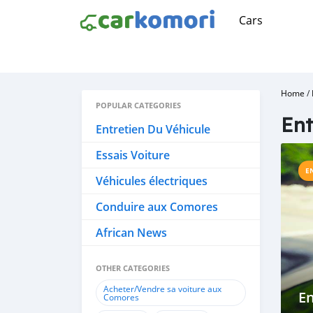
Cars
Home
/
POPULAR CATEGORIES
Ent
Entretien Du Véhicule
Essais Voiture
E
Véhicules électriques
Conduire aux Comores
African News
OTHER CATEGORIES
Acheter/Vendre sa voiture aux
En
Comores