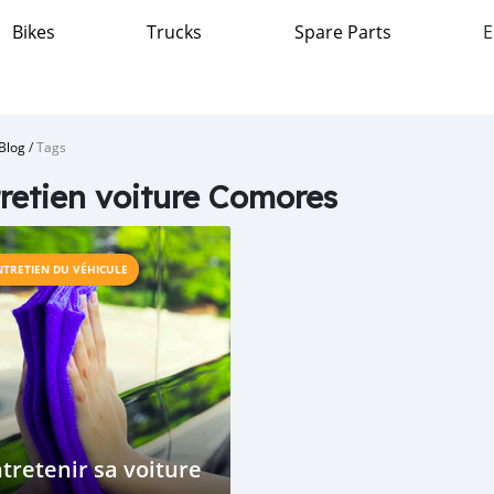
Bikes
Trucks
Spare Parts
E
Blog
/
Tags
retien voiture Comores
NTRETIEN DU VÉHICULE
tretenir sa voiture