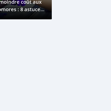
moindre coût aux
mores : 8 astuces
ficaces