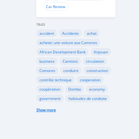
Car Review
TAGS
accident
Accidents
achat
acheter une voiture aux Comores
African Development Bank
Anjouan
business
Camions
circulation
Comores
conduire
construction
contrôle technique
cooperation
coopération
Domba
economy
government
habitudes de conduite
Importation
Importer aux Comores
Show more
industrie
industry
infrastructures
internet
Législation
Lois aux Comores