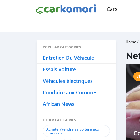
Cars
Home
/
POPULAR CATEGORIES
Ne
Entretien Du Véhicule
Essais Voiture
V
Véhicules électriques
Conduire aux Comores
African News
OTHER CATEGORIES
Acheter/Vendre sa voiture aux
Co
Comores