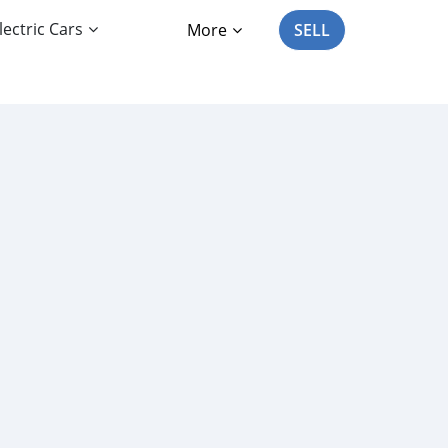
lectric Cars
More
SELL