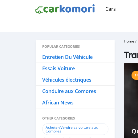
Cars
Home
/
POPULAR CATEGORIES
Tra
Entretien Du Véhicule
Essais Voiture
E
Véhicules électriques
Conduire aux Comores
African News
OTHER CATEGORIES
Acheter/Vendre sa voiture aux
Qu
Comores