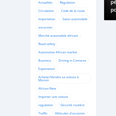
pé
Actualités
Régulation
po
Circulation
Code de la route
vé
Importation
Salon automobile
dè
excursion
Marché automobile africain
Road safety
Automotive African market
Business
Driving in Comoros
Exportation
Acheter/Vendre sa voiture à
Moroni
African New
Importer une voiture
regulation
Sécurité routière
Traffic
Véhicules d'occasion