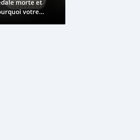
dale morte et
urquoi votre
hicule en a besoin
s que possible