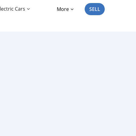
lectric Cars
More
SELL