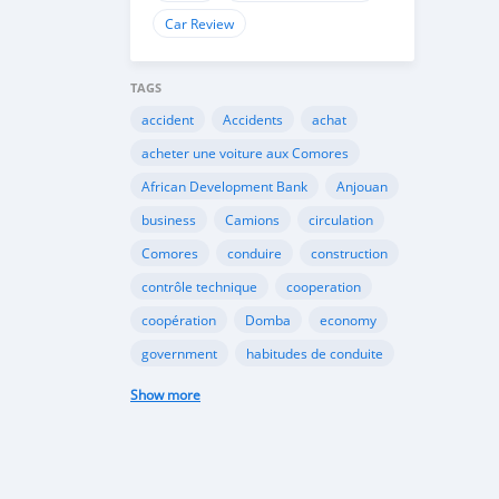
Car Review
TAGS
accident
Accidents
achat
acheter une voiture aux Comores
African Development Bank
Anjouan
business
Camions
circulation
Comores
conduire
construction
contrôle technique
cooperation
coopération
Domba
economy
government
habitudes de conduite
Importation
Importer aux Comores
Show more
industrie
industry
infrastructures
internet
Législation
Lois aux Comores