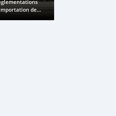
églementations
Importation de
hicules aux
omores : Guide
omplet 2025