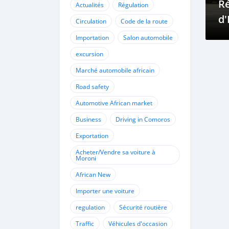
R
Actualités
Régulation
d'
Circulation
Code de la route
Vé
Importation
Salon automobile
C
excursion
C
Marché automobile africain
Road safety
Automotive African market
Business
Driving in Comoros
Exportation
Acheter/Vendre sa voiture à
Moroni
African New
Importer une voiture
regulation
Sécurité routière
Traffic
Véhicules d'occasion