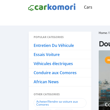
Cars
Home
/
POPULAR CATEGORIES
Dou
Entretien Du Véhicule
Essais Voiture
I
Véhicules électriques
Conduire aux Comores
African News
OTHER CATEGORIES
Acheter/Vendre sa voiture aux
C
Comores