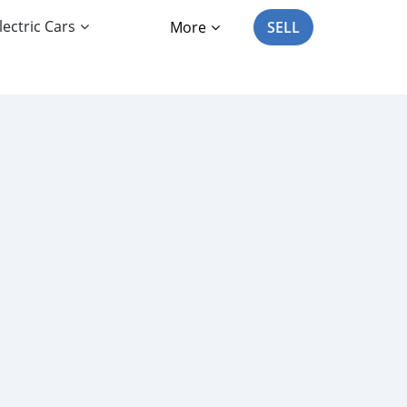
lectric Cars
More
SELL