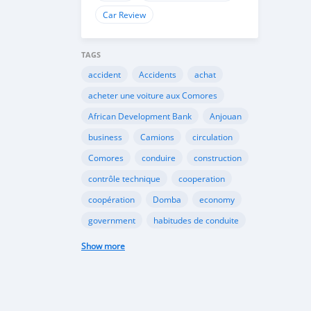
Car Review
TAGS
accident
Accidents
achat
acheter une voiture aux Comores
African Development Bank
Anjouan
business
Camions
circulation
Comores
conduire
construction
contrôle technique
cooperation
coopération
Domba
economy
government
habitudes de conduite
Importation
Importer aux Comores
Show more
industrie
industry
infrastructures
internet
Législation
Lois aux Comores