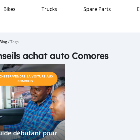
Bikes
Trucks
Spare Parts
E
Blog
/
Tags
seils achat auto Comores
CHETER/VENDRE SA VOITURE AUX
COMORES
uide débutant pour