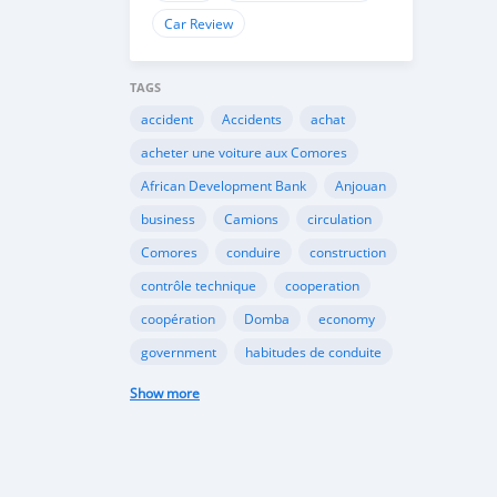
Car Review
TAGS
accident
Accidents
achat
acheter une voiture aux Comores
African Development Bank
Anjouan
business
Camions
circulation
Comores
conduire
construction
contrôle technique
cooperation
coopération
Domba
economy
government
habitudes de conduite
Importation
Importer aux Comores
Show more
industrie
industry
infrastructures
internet
Législation
Lois aux Comores