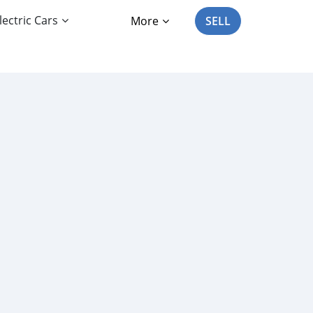
lectric Cars
More
SELL