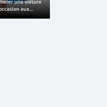
heter une voiture
occasion aux
omores