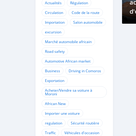
ac
Actualités
Régulation
d'
Circulation
Code de la route
C
Importation
Salon automobile
excursion
Marché automobile africain
Road safety
Automotive African market
Business
Driving in Comoros
Exportation
Acheter/Vendre sa voiture à
Moroni
African New
Importer une voiture
regulation
Sécurité routière
Traffic
Véhicules d'occasion