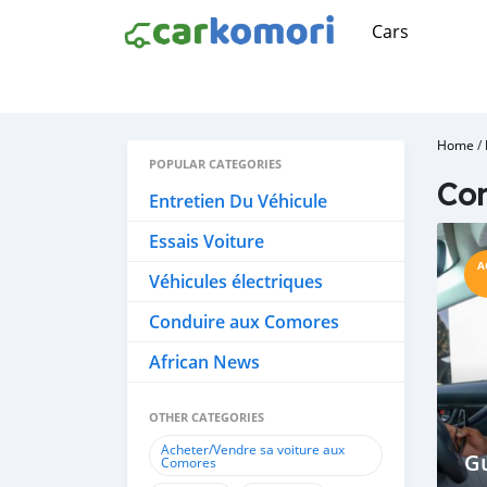
Cars
Home
/
POPULAR CATEGORIES
Con
Entretien Du Véhicule
Essais Voiture
A
Véhicules électriques
Conduire aux Comores
African News
OTHER CATEGORIES
Acheter/Vendre sa voiture aux
G
Comores