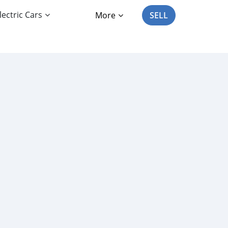
lectric Cars
More
SELL