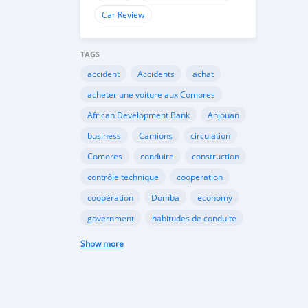
Car Review
TAGS
accident
Accidents
achat
acheter une voiture aux Comores
African Development Bank
Anjouan
business
Camions
circulation
Comores
conduire
construction
contrôle technique
cooperation
coopération
Domba
economy
government
habitudes de conduite
Importation
Importer aux Comores
Show more
industrie
industry
infrastructures
internet
Législation
Lois aux Comores