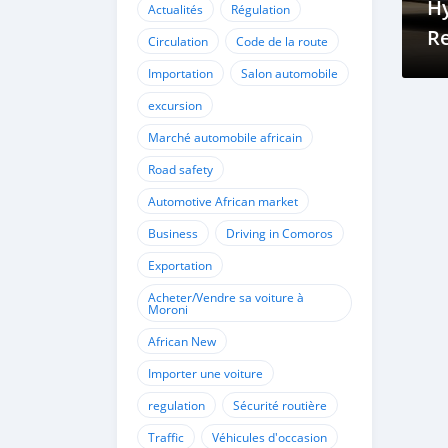
Hy
Actualités
Régulation
Re
Circulation
Code de la route
Dr
Importation
Salon automobile
excursion
Marché automobile africain
Road safety
Automotive African market
Business
Driving in Comoros
Exportation
Acheter/Vendre sa voiture à
Moroni
African New
Importer une voiture
regulation
Sécurité routière
Traffic
Véhicules d'occasion