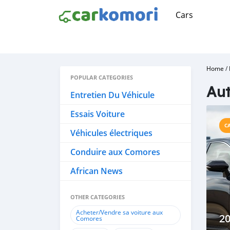
Cars
Home
/
POPULAR CATEGORIES
Aut
Entretien Du Véhicule
Essais Voiture
C
Véhicules électriques
Conduire aux Comores
African News
OTHER CATEGORIES
Acheter/Vendre sa voiture aux
20
Comores