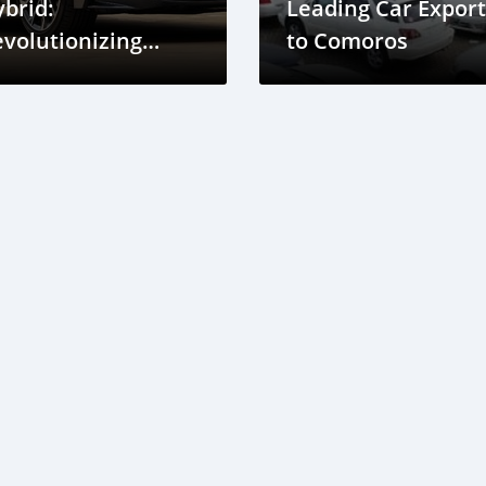
brid:
Leading Car Expor
volutionizing
to Comoros
iving in Comoros