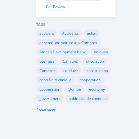
Car Review
TAGS
accident
Accidents
achat
acheter une voiture aux Comores
African Development Bank
Anjouan
business
Camions
circulation
Comores
conduire
construction
contrôle technique
cooperation
coopération
Domba
economy
government
habitudes de conduite
Importation
Importer aux Comores
Show more
industrie
industry
infrastructures
internet
Législation
Lois aux Comores