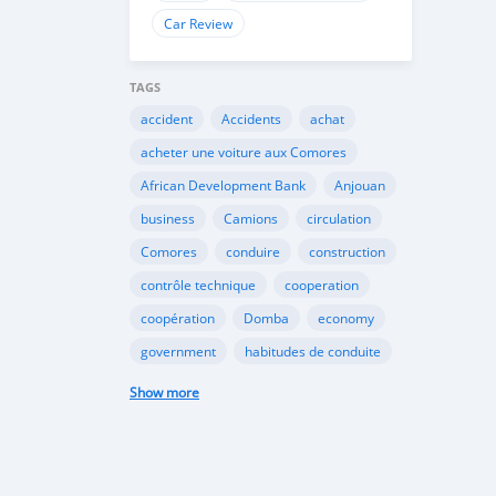
Car Review
TAGS
accident
Accidents
achat
acheter une voiture aux Comores
African Development Bank
Anjouan
business
Camions
circulation
Comores
conduire
construction
contrôle technique
cooperation
coopération
Domba
economy
government
habitudes de conduite
Importation
Importer aux Comores
Show more
industrie
industry
infrastructures
internet
Législation
Lois aux Comores