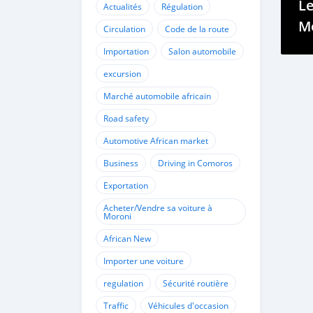
Le
Actualités
Régulation
Mo
Circulation
Code de la route
s'
Importation
Salon automobile
S
excursion
Marché automobile africain
Road safety
Automotive African market
Business
Driving in Comoros
Exportation
Acheter/Vendre sa voiture à
Moroni
African New
Importer une voiture
regulation
Sécurité routière
Traffic
Véhicules d'occasion