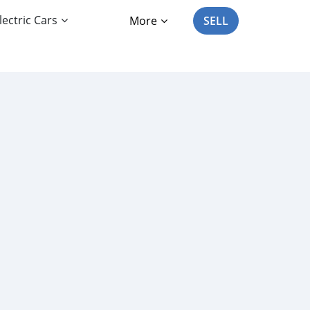
lectric Cars
More
SELL