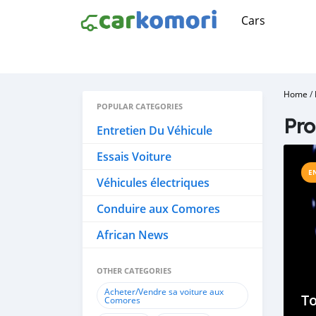
Cars
Home
/
POPULAR CATEGORIES
Pro
Entretien Du Véhicule
Essais Voiture
E
Véhicules électriques
Conduire aux Comores
African News
OTHER CATEGORIES
Acheter/Vendre sa voiture aux
To
Comores