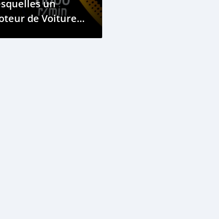
squelles un
teur de Voiture
arrête
oudainement