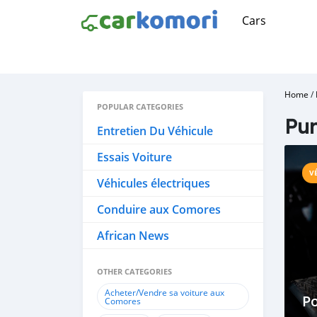
Cars
Home
/
POPULAR CATEGORIES
Pur
Entretien Du Véhicule
Essais Voiture
V
Véhicules électriques
Conduire aux Comores
African News
OTHER CATEGORIES
Acheter/Vendre sa voiture aux
P
Comores