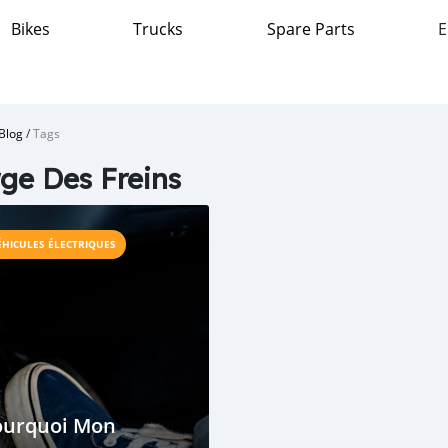
Bikes
Trucks
Spare Parts
E
Blog
/
Tags
ge Des Freins
ÉHICULES ÉLECTRIQUES
ourquoi Mon