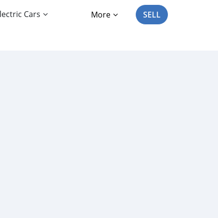
lectric Cars
More
SELL