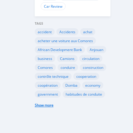
Car Review
TAGS
accident
Accidents
achat
acheter une voiture aux Comores
African Development Bank
Anjouan
business
Camions
circulation
Comores
conduire
construction
contrôle technique
cooperation
coopération
Domba
economy
government
habitudes de conduite
Importation
Importer aux Comores
Show more
industrie
industry
infrastructures
internet
Législation
Lois aux Comores