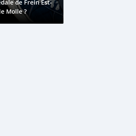
dale de Frein Est-
le Molle ?