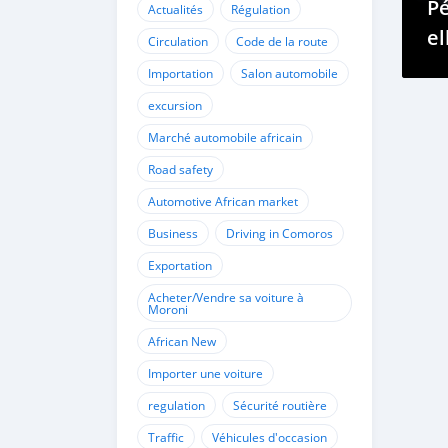
Pé
Actualités
Régulation
el
Circulation
Code de la route
Importation
Salon automobile
excursion
Marché automobile africain
Road safety
Automotive African market
Business
Driving in Comoros
Exportation
Acheter/Vendre sa voiture à
Moroni
African New
Importer une voiture
regulation
Sécurité routière
Traffic
Véhicules d'occasion