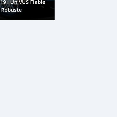
19 : Un VUS Fiable
 Robuste