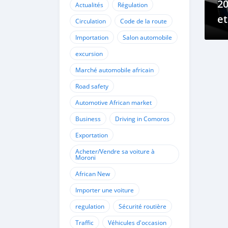
20
Actualités
Régulation
et
Circulation
Code de la route
Importation
Salon automobile
excursion
Marché automobile africain
Road safety
Automotive African market
Business
Driving in Comoros
Exportation
Acheter/Vendre sa voiture à
Moroni
African New
Importer une voiture
regulation
Sécurité routière
Traffic
Véhicules d'occasion