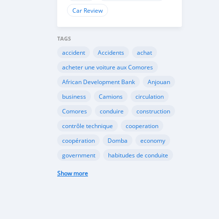
Car Review
TAGS
accident
Accidents
achat
acheter une voiture aux Comores
African Development Bank
Anjouan
business
Camions
circulation
Comores
conduire
construction
contrôle technique
cooperation
coopération
Domba
economy
government
habitudes de conduite
Importation
Importer aux Comores
Show more
industrie
industry
infrastructures
internet
Législation
Lois aux Comores