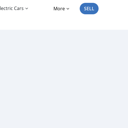
lectric Cars
More
SELL