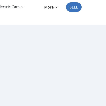
lectric Cars
More
SELL