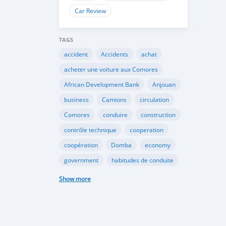
Car Review
TAGS
accident
Accidents
achat
acheter une voiture aux Comores
African Development Bank
Anjouan
business
Camions
circulation
Comores
conduire
construction
contrôle technique
cooperation
coopération
Domba
economy
government
habitudes de conduite
Importation
Importer aux Comores
Show more
industrie
industry
infrastructures
internet
Législation
Lois aux Comores