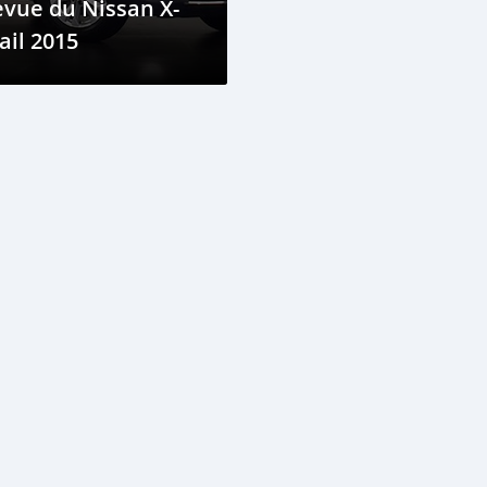
vue du Nissan X-
ail 2015