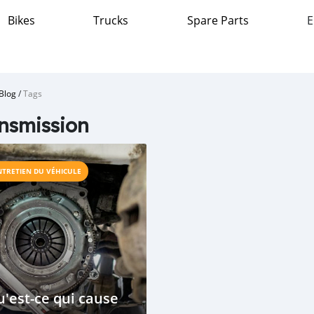
Bikes
Trucks
Spare Parts
E
Blog
/
Tags
nsmission
NTRETIEN DU VÉHICULE
'est-ce qui cause