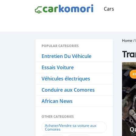
Cars
Home
/
POPULAR CATEGORIES
Tra
Entretien Du Véhicule
Essais Voiture
E
Véhicules électriques
Conduire aux Comores
African News
OTHER CATEGORIES
Acheter/Vendre sa voiture aux
Qu
Comores