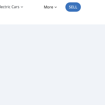
lectric Cars
More
SELL