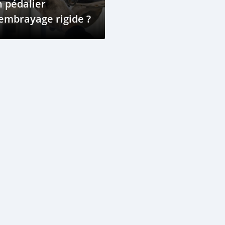
 pédalier
embrayage rigide ?