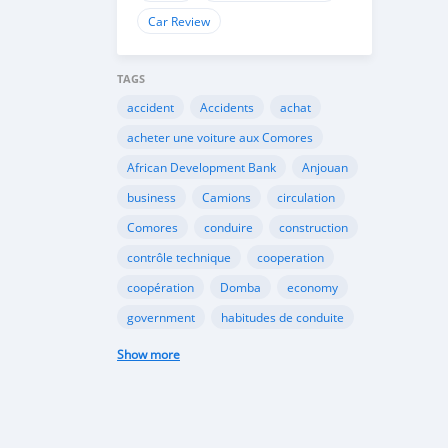
Car Review
TAGS
accident
Accidents
achat
acheter une voiture aux Comores
African Development Bank
Anjouan
business
Camions
circulation
Comores
conduire
construction
contrôle technique
cooperation
coopération
Domba
economy
government
habitudes de conduite
Importation
Importer aux Comores
Show more
industrie
industry
infrastructures
internet
Législation
Lois aux Comores