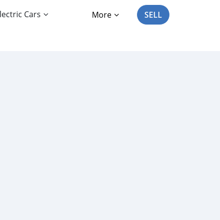
lectric Cars
More
SELL