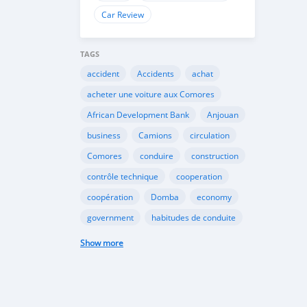
Car Review
TAGS
accident
Accidents
achat
acheter une voiture aux Comores
African Development Bank
Anjouan
business
Camions
circulation
Comores
conduire
construction
contrôle technique
cooperation
coopération
Domba
economy
government
habitudes de conduite
Importation
Importer aux Comores
Show more
industrie
industry
infrastructures
internet
Législation
Lois aux Comores