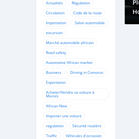
Pl
Actualités
Régulation
H
Circulation
Code de la route
Importation
Salon automobile
excursion
Marché automobile africain
Road safety
Automotive African market
Business
Driving in Comoros
Exportation
Acheter/Vendre sa voiture à
Moroni
African New
Importer une voiture
regulation
Sécurité routière
Traffic
Véhicules d'occasion