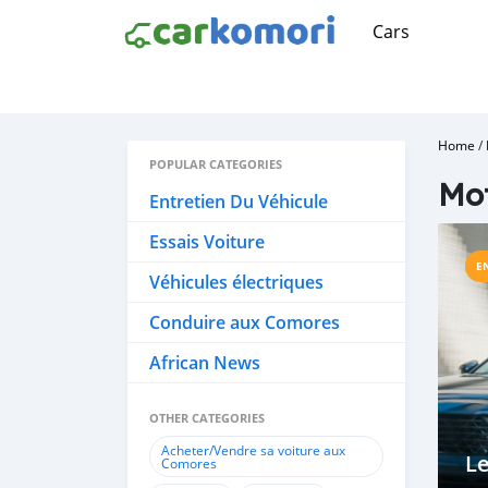
Cars
Home
/
POPULAR CATEGORIES
Mo
Entretien Du Véhicule
Essais Voiture
E
Véhicules électriques
Conduire aux Comores
African News
OTHER CATEGORIES
Acheter/Vendre sa voiture aux
L
Comores