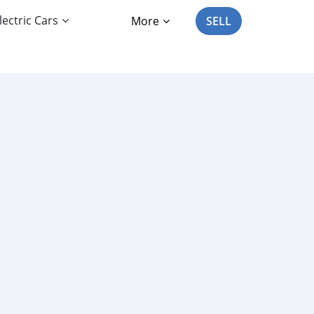
lectric Cars
More
SELL