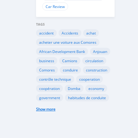
Car Review
TAGS
accident
Accidents
achat
acheter une voiture aux Comores
African Development Bank
Anjouan
business
Camions
circulation
Comores
conduire
construction
contrôle technique
cooperation
coopération
Domba
economy
government
habitudes de conduite
Importation
Importer aux Comores
Show more
industrie
industry
infrastructures
internet
Législation
Lois aux Comores