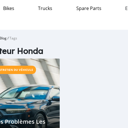
Bikes
Trucks
Spare Parts
E
Blog
/
Tags
teur Honda
NTRETIEN DU VÉHICULE
es Problèmes Les