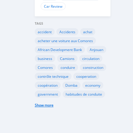
Car Review
TAGS
accident
Accidents
achat
acheter une voiture aux Comores
African Development Bank
Anjouan
business
Camions
circulation
Comores
conduire
construction
contrôle technique
cooperation
coopération
Domba
economy
government
habitudes de conduite
Importation
Importer aux Comores
Show more
industrie
industry
infrastructures
internet
Législation
Lois aux Comores