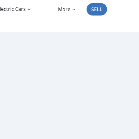
lectric Cars
More
SELL