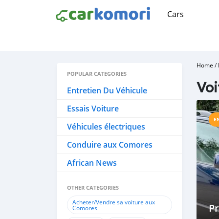
Cars
Home
/
POPULAR CATEGORIES
Voi
Entretien Du Véhicule
Essais Voiture
E
Véhicules électriques
Conduire aux Comores
African News
OTHER CATEGORIES
Acheter/Vendre sa voiture aux
P
Comores