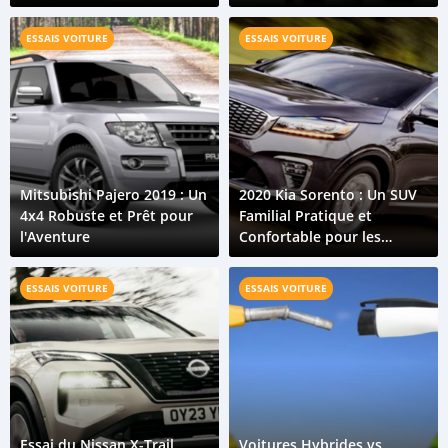
de Véhicules
ESSAIS VOITURE
ESSAIS VOITURE
Mitsubishi Pajero 2019 : Un
2020 Kia Sorento : Un SUV
4x4 Robuste et Prêt pour
Familial Pratique et
l'Aventure
Confortable pour les
Routes des Comores
ESSAIS VOITURE
ESSAIS VOITURE
Essai du Nissan X-Trail
Voitures Hybrides vs.