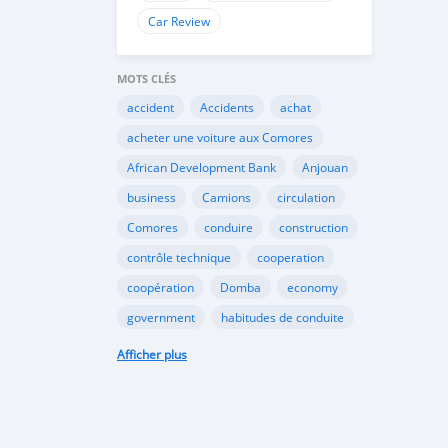
Car Review
MOTS CLÉS
accident
Accidents
achat
acheter une voiture aux Comores
African Development Bank
Anjouan
business
Camions
circulation
Comores
conduire
construction
contrôle technique
cooperation
coopération
Domba
economy
government
habitudes de conduite
Importation
Importer aux Comores
Afficher plus
industrie
industry
infrastructures
internet
Législation
Lois aux Comores