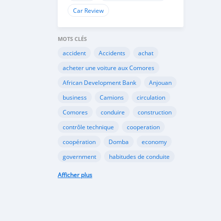
Car Review
MOTS CLÉS
accident
Accidents
achat
acheter une voiture aux Comores
African Development Bank
Anjouan
business
Camions
circulation
Comores
conduire
construction
contrôle technique
cooperation
coopération
Domba
economy
government
habitudes de conduite
Importation
Importer aux Comores
Afficher plus
industrie
industry
infrastructures
internet
Législation
Lois aux Comores