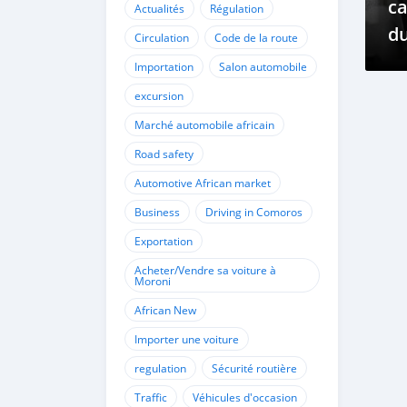
ca
Actualités
Régulation
du
Circulation
Code de la route
ca
Importation
Salon automobile
E
excursion
Marché automobile africain
Road safety
Automotive African market
Business
Driving in Comoros
Exportation
Acheter/Vendre sa voiture à
Moroni
African New
Importer une voiture
regulation
Sécurité routière
Traffic
Véhicules d'occasion