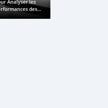
ur Analyser les
erformances des
ations de
echarge pour
hicules
ectriques