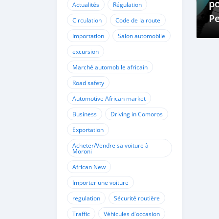
po
Actualités
Régulation
P
Circulation
Code de la route
St
Importation
Salon automobile
R
excursion
Vé
Marché automobile africain
Él
Road safety
Automotive African market
Business
Driving in Comoros
Exportation
Acheter/Vendre sa voiture à
Moroni
African New
Importer une voiture
regulation
Sécurité routière
Traffic
Véhicules d'occasion