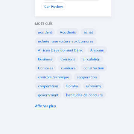
Car Review
MOTS CLÉS
accident
Accidents
achat
acheter une voiture aux Comores
African Development Bank
Anjouan
business
Camions
circulation
Comores
conduire
construction
contrôle technique
cooperation
coopération
Domba
economy
government
habitudes de conduite
Importation
Importer aux Comores
Afficher plus
industrie
industry
infrastructures
internet
Législation
Lois aux Comores