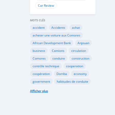
Car Review
MOTS CLÉS
accident
Accidents
achat
acheter une voiture aux Comores
African Development Bank
Anjouan
business
Camions
circulation
Comores
conduire
construction
contrôle technique
cooperation
coopération
Domba
economy
government
habitudes de conduite
Importation
Importer aux Comores
Afficher plus
industrie
industry
infrastructures
internet
Législation
Lois aux Comores