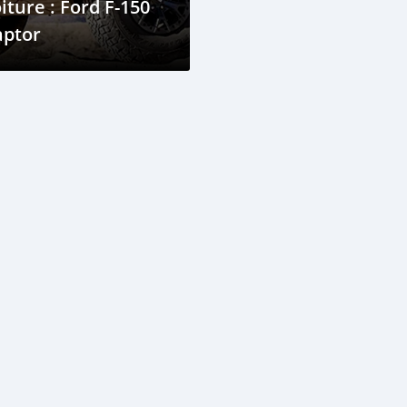
iture : Ford F-150
aptor