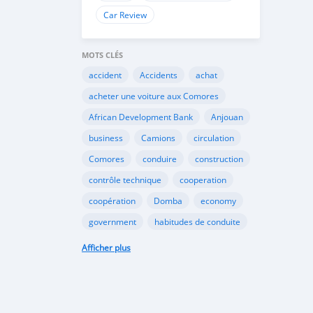
Car Review
MOTS CLÉS
accident
Accidents
achat
acheter une voiture aux Comores
African Development Bank
Anjouan
business
Camions
circulation
Comores
conduire
construction
contrôle technique
cooperation
coopération
Domba
economy
government
habitudes de conduite
Importation
Importer aux Comores
Afficher plus
industrie
industry
infrastructures
internet
Législation
Lois aux Comores