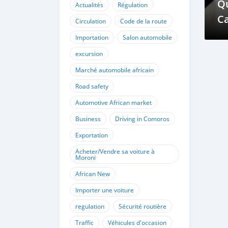
Qu
Actualités
Régulation
C
Circulation
Code de la route
C
Importation
Salon automobile
à 
excursion
Vé
Marché automobile africain
Road safety
Automotive African market
Business
Driving in Comoros
Exportation
Acheter/Vendre sa voiture à
Moroni
African New
Importer une voiture
regulation
Sécurité routière
Traffic
Véhicules d'occasion