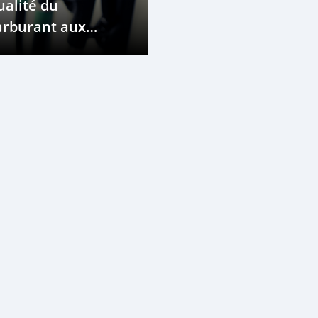
alité du
arburant aux
omores Conduisent
des Pannes de
hicules