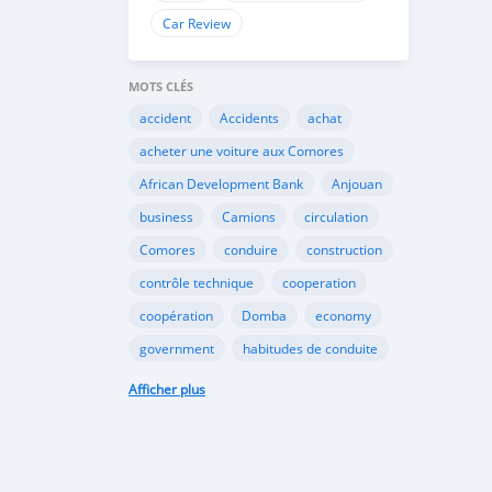
Car Review
MOTS CLÉS
accident
Accidents
achat
acheter une voiture aux Comores
African Development Bank
Anjouan
business
Camions
circulation
Comores
conduire
construction
contrôle technique
cooperation
coopération
Domba
economy
government
habitudes de conduite
Importation
Importer aux Comores
Afficher plus
industrie
industry
infrastructures
internet
Législation
Lois aux Comores