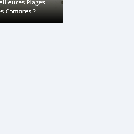
illeures Plages
es Comores ?