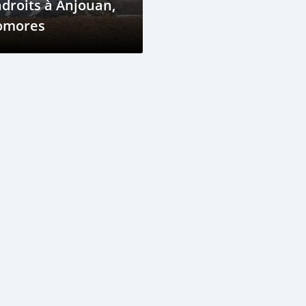
droits à Anjouan,
omores