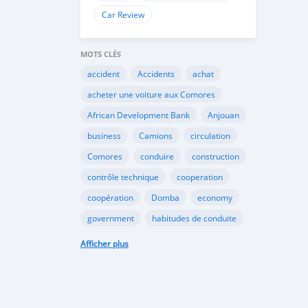
Car Review
MOTS CLÉS
accident
Accidents
achat
acheter une voiture aux Comores
African Development Bank
Anjouan
business
Camions
circulation
Comores
conduire
construction
contrôle technique
cooperation
coopération
Domba
economy
government
habitudes de conduite
Importation
Importer aux Comores
Afficher plus
industrie
industry
infrastructures
internet
Législation
Lois aux Comores