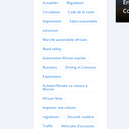
En
Actualités
Régulation
C
Circulation
Code de la route
Importation
Salon automobile
excursion
Marché automobile africain
Road safety
Automotive African market
Business
Driving in Comoros
Exportation
Acheter/Vendre sa voiture à
Moroni
African New
Importer une voiture
regulation
Sécurité routière
Traffic
Véhicules d'occasion