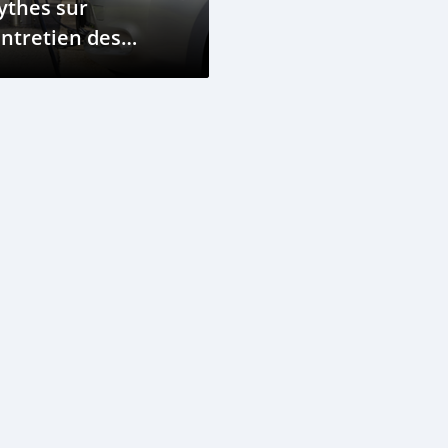
ythes sur
Entretien des
hicules
ectriques