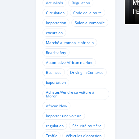
M
Actualités
Régulation
l'
Circulation
Code de la route
Vé
Importation
Salon automobile
Él
excursion
Marché automobile africain
Road safety
Automotive African market
Business
Driving in Comoros
Exportation
Acheter/Vendre sa voiture à
Moroni
African New
Importer une voiture
regulation
Sécurité routière
Traffic
Véhicules d'occasion