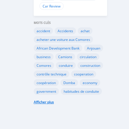
Car Review
MOTS CLÉS
accident
Accidents
achat
acheter une voiture aux Comores
African Development Bank
Anjouan
business
Camions
circulation
Comores
conduire
construction
contrôle technique
cooperation
coopération
Domba
economy
government
habitudes de conduite
Importation
Importer aux Comores
Afficher plus
industrie
industry
infrastructures
internet
Législation
Lois aux Comores