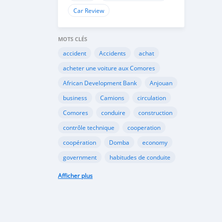
Car Review
MOTS CLÉS
accident
Accidents
achat
acheter une voiture aux Comores
African Development Bank
Anjouan
business
Camions
circulation
Comores
conduire
construction
contrôle technique
cooperation
coopération
Domba
economy
government
habitudes de conduite
Importation
Importer aux Comores
Afficher plus
industrie
industry
infrastructures
internet
Législation
Lois aux Comores