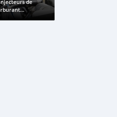
injecteurs de
arburant
éfectueux