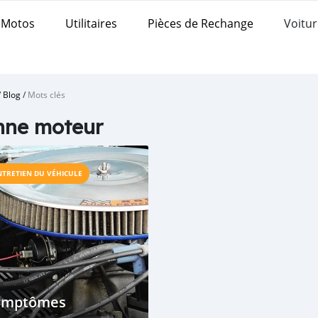
Motos
Utilitaires
Pièces de Rechange
Voitur
/
Blog
/
Mots clés
nne moteur
NTRETIEN DU VÉHICULE
ymptômes