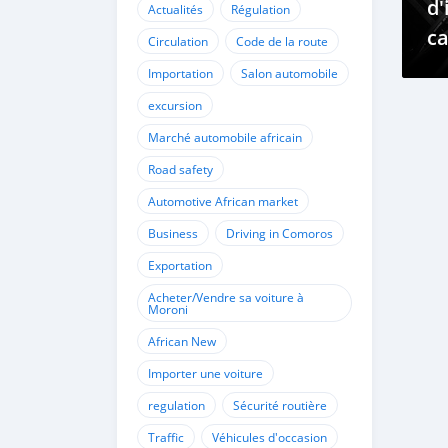
d'
Actualités
Régulation
c
Circulation
Code de la route
d
Importation
Salon automobile
excursion
Marché automobile africain
Road safety
Automotive African market
Business
Driving in Comoros
Exportation
Acheter/Vendre sa voiture à
Moroni
African New
Importer une voiture
regulation
Sécurité routière
Traffic
Véhicules d'occasion