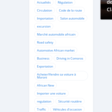
d
Actualités
Régulation
Cl
Circulation
Code de la route
Fa
Importation
Salon automobile
d'
excursion
Marché automobile africain
Road safety
Automotive African market
Business
Driving in Comoros
Exportation
Acheter/Vendre sa voiture à
Moroni
African New
Importer une voiture
regulation
Sécurité routière
Traffic
Véhicules d'occasion