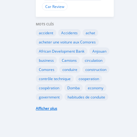
Car Review
MOTS CLÉS
accident
Accidents
achat
acheter une voiture aux Comores
African Development Bank
Anjouan
business
Camions
circulation
Comores
conduire
construction
contrôle technique
cooperation
coopération
Domba
economy
government
habitudes de conduite
Importation
Importer aux Comores
Afficher plus
industrie
industry
infrastructures
internet
Législation
Lois aux Comores