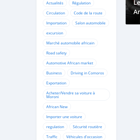
Le
Actualités
Régulation
Am
Circulation
Code de la route
E
Importation
Salon automobile
C
excursion
Marché automobile africain
Road safety
Automotive African market
Business
Driving in Comoros
Exportation
Acheter/Vendre sa voiture à
Moroni
African New
Importer une voiture
regulation
Sécurité routière
Traffic
Véhicules d'occasion