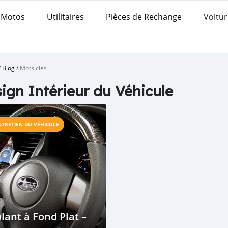
Motos
Utilitaires
Pièces de Rechange
Voitur
/
Blog
/
Mots clés
ign Intérieur du Véhicule
NTRETIEN DU VÉHICULE
lant à Fond Plat –