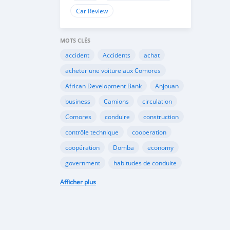
Car Review
MOTS CLÉS
accident
Accidents
achat
acheter une voiture aux Comores
African Development Bank
Anjouan
business
Camions
circulation
Comores
conduire
construction
contrôle technique
cooperation
coopération
Domba
economy
government
habitudes de conduite
Importation
Importer aux Comores
Afficher plus
industrie
industry
infrastructures
internet
Législation
Lois aux Comores