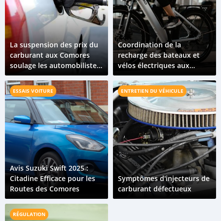
La suspension des prix du
Coordination de la
carburant aux Comores
recharge des bateaux et
soulage les automobilistes
vélos électriques aux
et le secteur automobile
Comores sur un réseau
solaire partagé
ESSAIS VOITURE
ENTRETIEN DU VÉHICULE
Avis Suzuki Swift 2025 :
Citadine Efficace pour les
Symptômes d'injecteurs de
Routes des Comores
carburant défectueux
RÉGULATION