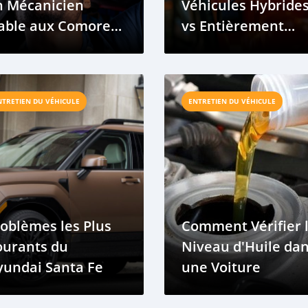
n Mécanicien
Véhicules Hybride
able aux Comores :
vs Entièrement
nseils et Astuces
Électriques : Ce qu’
Faut Savoir
NTRETIEN DU VÉHICULE
ENTRETIEN DU VÉHICULE
oblèmes les Plus
Comment Vérifier 
ourants du
Niveau d'Huile da
yundai Santa Fe
une Voiture