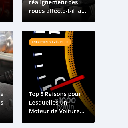
s
réalignement des
roues affecte-t-il la
il
consommation de
carburant ?
ENTRETIEN DU VÉHICULE
le
Top 5 Raisons pour
ns
Lesquelles un
Moteur de Voiture
s'arrête