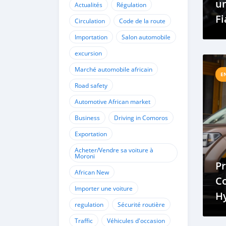
u
Actualités
Régulation
Fi
Circulation
Code de la route
Co
Importation
Salon automobile
excursion
Marché automobile africain
E
Road safety
Automotive African market
Business
Driving in Comoros
Exportation
Acheter/Vendre sa voiture à
Moroni
Pr
African New
C
Importer une voiture
H
regulation
Sécurité routière
Traffic
Véhicules d'occasion