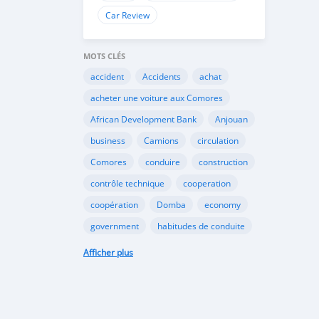
Car Review
MOTS CLÉS
accident
Accidents
achat
acheter une voiture aux Comores
African Development Bank
Anjouan
business
Camions
circulation
Comores
conduire
construction
contrôle technique
cooperation
coopération
Domba
economy
government
habitudes de conduite
Importation
Importer aux Comores
Afficher plus
industrie
industry
infrastructures
internet
Législation
Lois aux Comores