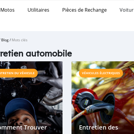
Motos
Utilitaires
Pièces de Rechange
Voitur
/
Blog
/
Mots clés
retien automobile
NTRETIEN DU VÉHICULE
VÉHICULES ÉLECTRIQUES
omment Trouver
Entretien des